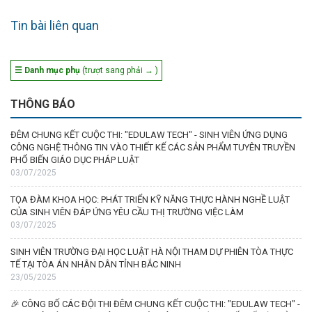
Tin bài liên quan
☰ Danh mục phụ
(trượt sang phải → )
THÔNG BÁO
ĐÊM CHUNG KẾT CUỘC THI: "EDULAW TECH" - SINH VIÊN ỨNG DỤNG
CÔNG NGHỆ THÔNG TIN VÀO THIẾT KẾ CÁC SẢN PHẨM TUYÊN TRUYỀN
PHỔ BIẾN GIÁO DỤC PHÁP LUẬT
03/07/2025
TỌA ĐÀM KHOA HỌC: PHÁT TRIỂN KỸ NĂNG THỰC HÀNH NGHỀ LUẬT
CỦA SINH VIÊN ĐÁP ỨNG YÊU CẦU THỊ TRƯỜNG VIỆC LÀM
03/07/2025
SINH VIÊN TRƯỜNG ĐẠI HỌC LUẬT HÀ NỘI THAM DỰ PHIÊN TÒA THỰC
TẾ TẠI TÒA ÁN NHÂN DÂN TỈNH BẮC NINH
23/05/2025
🎉 CÔNG BỐ CÁC ĐỘI THI ĐÊM CHUNG KẾT CUỘC THI: "EDULAW TECH" -