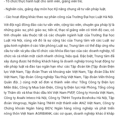
- Tổ chức thực hành luật cho sinh viên, giảng viên trẻ;
- Nghiên cứu, giảng dạy môn học Kỹ năng chung về tư vấn pháp luật;
- Các hoạt động khác theo sự phân công của Trường Đại học Luật Hà Nội.
Với đội ngũ đông đảo các tư vấn viên, cộng tác viên, chuyên gia pháp lý là
những giáo sư, phó giáo sư, tiến sĩ, thạc sĩ giảng viên có trình độ cao, có
tính chuyên sâu thuộc tất cả các chuyên ngành luật của Trường Đại học
Luật Hà Nội, cùng với đó là sự cộng tác của Trung tâm với các Luật sư
giàu kinh nghiệm ở các Văn phòng Luật sư, Trung tâm có thể đáp ứng nhu
cầu tư vấn và yêu cầu tổ chức các khóa đào tạo của các doanh nghiệp, tổ
chức và cá nhân một cách nhanh chóng, hiệu quả. Đặc biệt, Trung tâm đã
xây dựng được hệ thống khách hàng là doanh nghiệp trong hoạt động tư
vấn pháp luật và đào tạo ngắn hạn như: các Tập đoàn lớn (Tập đoàn Điện
lực Việt Nam, Tập đoàn Than và khoáng sản Việt Nam, Tập đoàn Dầu khí
Việt Nam, Tập đoàn Công nghiệp Tàu thủy Việt Nam, Tập đoàn Viễn thông
Quân đội…) cùng một số đơn vị thành viên như: Tổng Công ty Điện lực
Miền Bắc, Công ty Mua bán Điện, Công ty Điện lực Hải Phòng, Tổng công
ty Thăm dò và khai thác dầu khí Việt Nam PVEP, Công ty Honda Việt Nam,
Công ty Asahi Intecc Hà Nội, Công ty TNHH Toyota Boshoku Hà Nội, Tập
đoàn Vingroup, Ngân hàng TNHH một thành viên ANZ Việt Nam, Công ty
Chứng khoán Ngân hàng BIDV, Ngân hàng nông nghiệp và phát triển
nông thôn Việt Nam AGRIBANK; các cơ quan, doanh nghiệp khác ở khắp