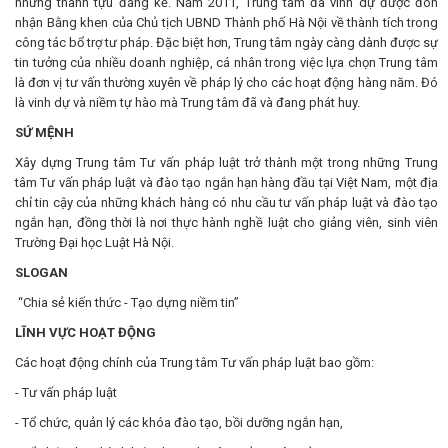
những thành tựu đáng kể. Năm 2011, Trung tâm đã vinh dự được đón
nhận Bằng khen của Chủ tịch UBND Thành phố Hà Nội về thành tích trong
công tác bổ trợ tư pháp. Đặc biệt hơn, Trung tâm ngày càng dành được sự
tin tưởng của nhiều doanh nghiệp, cá nhân trong việc lựa chọn Trung tâm
là đơn vị tư vấn thường xuyên về pháp lý cho các hoạt động hàng năm. Đó
là vinh dự và niềm tự hào mà Trung tâm đã và đang phát huy.
SỨ MỆNH
Xây dựng Trung tâm Tư vấn pháp luật trở thành một trong những Trung
tâm Tư vấn pháp luật và đào tạo ngắn hạn hàng đầu tại Việt Nam, một địa
chỉ tin cậy của những khách hàng có nhu cầu tư vấn pháp luật và đào tạo
ngắn hạn, đồng thời là nơi thực hành nghề luật cho giảng viên, sinh viên
Trường Đại học Luật Hà Nội.
SLOGAN
“Chia sẻ kiến thức - Tạo dựng niềm tin”
LĨNH VỰC HOẠT ĐỘNG
Các hoạt động chính của Trung tâm Tư vấn pháp luật bao gồm:
- Tư vấn pháp luật
- Tổ chức, quản lý các khóa đào tạo, bồi dưỡng ngắn hạn,