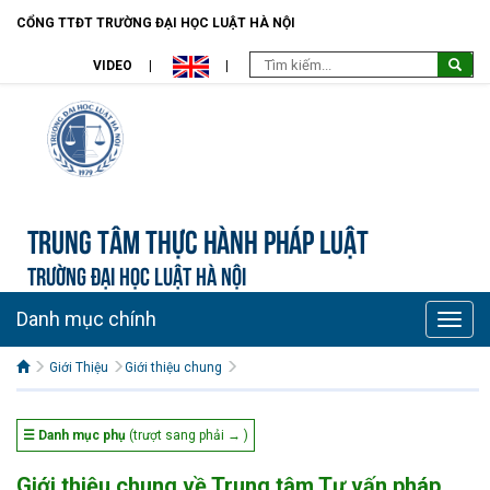
CỔNG TTĐT TRƯỜNG ĐẠI HỌC LUẬT HÀ NỘI
VIDEO
Trung tâm Thực hành pháp luật
TRƯỜNG ĐẠI HỌC LUẬT HÀ NỘI
Danh mục chính
Toggle
naviga
Giới Thiệu
Giới thiệu chung
☰ Danh mục phụ
(trượt sang phải → )
Giới thiệu chung về Trung tâm Tư vấn pháp