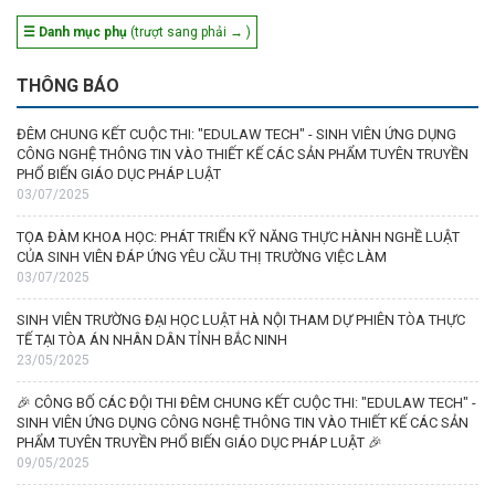
☰ Danh mục phụ
(trượt sang phải → )
THÔNG BÁO
ĐÊM CHUNG KẾT CUỘC THI: "EDULAW TECH" - SINH VIÊN ỨNG DỤNG
CÔNG NGHỆ THÔNG TIN VÀO THIẾT KẾ CÁC SẢN PHẨM TUYÊN TRUYỀN
PHỔ BIẾN GIÁO DỤC PHÁP LUẬT
03/07/2025
TỌA ĐÀM KHOA HỌC: PHÁT TRIỂN KỸ NĂNG THỰC HÀNH NGHỀ LUẬT
CỦA SINH VIÊN ĐÁP ỨNG YÊU CẦU THỊ TRƯỜNG VIỆC LÀM
03/07/2025
SINH VIÊN TRƯỜNG ĐẠI HỌC LUẬT HÀ NỘI THAM DỰ PHIÊN TÒA THỰC
TẾ TẠI TÒA ÁN NHÂN DÂN TỈNH BẮC NINH
23/05/2025
🎉 CÔNG BỐ CÁC ĐỘI THI ĐÊM CHUNG KẾT CUỘC THI: "EDULAW TECH" -
SINH VIÊN ỨNG DỤNG CÔNG NGHỆ THÔNG TIN VÀO THIẾT KẾ CÁC SẢN
PHẨM TUYÊN TRUYỀN PHỔ BIẾN GIÁO DỤC PHÁP LUẬT 🎉
09/05/2025