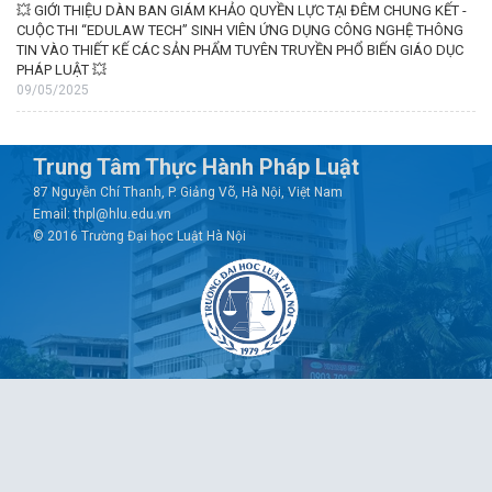
💥 GIỚI THIỆU DÀN BAN GIÁM KHẢO QUYỀN LỰC TẠI ĐÊM CHUNG KẾT -
CUỘC THI “EDULAW TECH” SINH VIÊN ỨNG DỤNG CÔNG NGHỆ THÔNG
TIN VÀO THIẾT KẾ CÁC SẢN PHẨM TUYÊN TRUYỀN PHỔ BIẾN GIÁO DỤC
PHÁP LUẬT 💥
09/05/2025
Trung Tâm Thực Hành Pháp Luật
87 Nguyễn Chí Thanh, P. Giảng Võ, Hà Nội, Việt Nam
Email: thpl@hlu.edu.vn
© 2016 Trường Đại học Luật Hà Nội