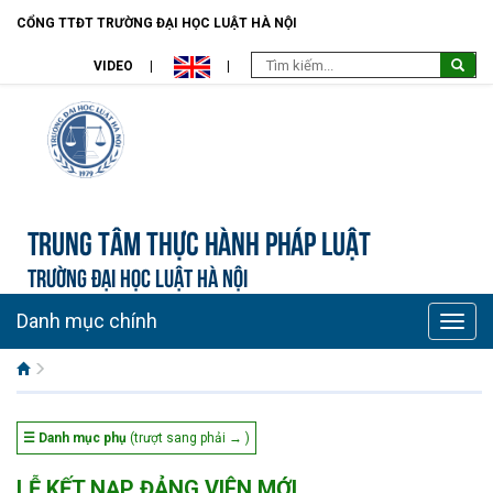
CỔNG TTĐT TRƯỜNG ĐẠI HỌC LUẬT HÀ NỘI
VIDEO
Trung tâm Thực hành pháp luật
TRƯỜNG ĐẠI HỌC LUẬT HÀ NỘI
Danh mục chính
Toggle
naviga
☰ Danh mục phụ
(trượt sang phải → )
LỄ KẾT NẠP ĐẢNG VIÊN MỚI