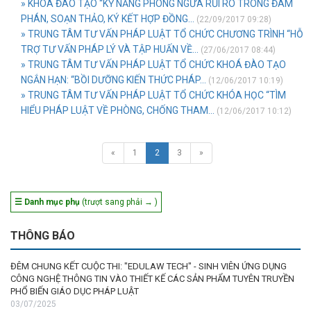
» KHÓA ĐÀO TẠO “KỸ NĂNG PHÒNG NGỪA RỦI RO TRONG ĐÀM
PHÁN, SOẠN THẢO, KÝ KẾT HỢP ĐỒNG...
(22/09/2017 09:28)
» TRUNG TÂM TƯ VẤN PHÁP LUẬT TỔ CHỨC CHƯƠNG TRÌNH “HỖ
TRỢ TƯ VẤN PHÁP LÝ VÀ TẬP HUẤN VỀ...
(27/06/2017 08:44)
» TRUNG TÂM TƯ VẤN PHÁP LUẬT TỔ CHỨC KHOÁ ĐÀO TẠO
NGẮN HẠN: “BỒI DƯỠNG KIẾN THỨC PHÁP...
(12/06/2017 10:19)
» TRUNG TÂM TƯ VẤN PHÁP LUẬT TỔ CHỨC KHÓA HỌC “TÌM
HIỂU PHÁP LUẬT VỀ PHÒNG, CHỐNG THAM...
(12/06/2017 10:12)
«
1
2
3
»
☰ Danh mục phụ
(trượt sang phải → )
THÔNG BÁO
ĐÊM CHUNG KẾT CUỘC THI: "EDULAW TECH" - SINH VIÊN ỨNG DỤNG
CÔNG NGHỆ THÔNG TIN VÀO THIẾT KẾ CÁC SẢN PHẨM TUYÊN TRUYỀN
PHỔ BIẾN GIÁO DỤC PHÁP LUẬT
03/07/2025