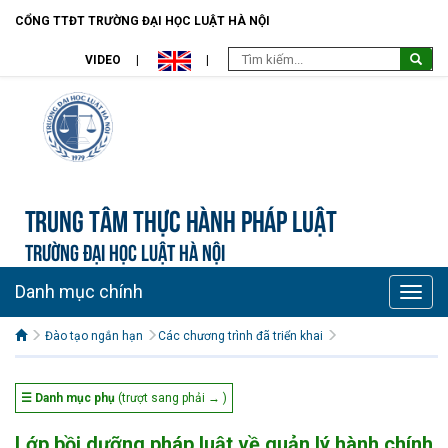
CỔNG TTĐT TRƯỜNG ĐẠI HỌC LUẬT HÀ NỘI
VIDEO
Trung tâm Thực hành pháp luật
TRƯỜNG ĐẠI HỌC LUẬT HÀ NỘI
Danh mục chính
Toggle
naviga
Đào tạo ngắn hạn
Các chương trình đã triển khai
☰ Danh mục phụ
(trượt sang phải → )
Lớp bồi dưỡng pháp luật về quản lý hành chính