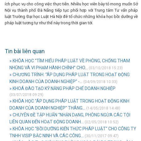
ích phục vụ cho công việc thực tiễn. Nhiều học viên bày tỏ mong muốn Sở
Nội vụ thành phố Đà Nẵng tiếp tục phối hợp với Trung tâm Tư vấn pháp
luật Trường Đại học Luật Hà Nội đê tổ chức những khóa học bồi dưỡng về
pháp luật tương tự như thế này trong thời gian tới.
Tin bài liên quan
» KHÓA HỌC “TÌM HIỂU PHÁP LUẬT VỀ PHÒNG, CHỐNG THAM
NHŨNG VÀ VI PHẠM HÀNH CHÍNH” CHO...
(03/10/2018 15:23)
» CHƯƠNG TRÌNH: “ÁP DỤNG PHÁP LUẬT TRONG HOẠT ĐỘNG
KINH DOANH CỦA DOANH NGHIỆP” -...
(04/09/2018 10:33)
» KHOÁ ĐÀO TẠO KỸ NĂNG PHÁP CHẾ DOANH NGHIỆP
(03/07/2018 09:29)
» KHÓA HỌC "ÁP DỤNG PHÁP LUẬT TRONG HOẠT ĐỘNG KINH
DOANH CỦA DOANH NGHIỆP" THÁNG...
(14/05/2018 14:48)
» CHUYÊN ĐỀ TẬP HUẤN “NHẬN DẠNG, PHÒNG NGỪA CÁC TỘI
LIÊN QUAN ĐẾN HOẠT ĐỘNG DOANH...
(02/05/2018 10:52)
» KHÓA HỌC "BỒI DƯỠNG KIẾN THỨC PHÁP LUẬT" CHO CÔNG TY
TNHH VISIP BẮC NINH VÀ CÁC CÔNG...
(30/11/2017 09:47)