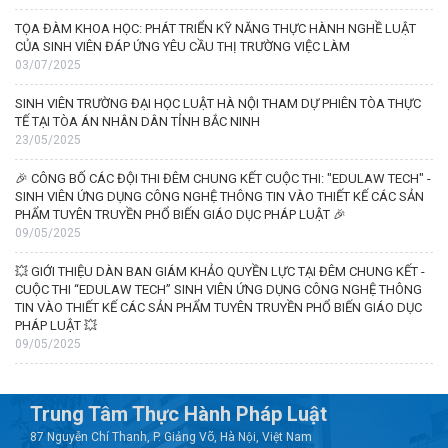
TỌA ĐÀM KHOA HỌC: PHÁT TRIỂN KỸ NĂNG THỰC HÀNH NGHỀ LUẬT
CỦA SINH VIÊN ĐÁP ỨNG YÊU CẦU THỊ TRƯỜNG VIỆC LÀM
03/07/2025
SINH VIÊN TRƯỜNG ĐẠI HỌC LUẬT HÀ NỘI THAM DỰ PHIÊN TÒA THỰC
TẾ TẠI TÒA ÁN NHÂN DÂN TỈNH BẮC NINH
23/05/2025
🎉 CÔNG BỐ CÁC ĐỘI THI ĐÊM CHUNG KẾT CUỘC THI: "EDULAW TECH" -
SINH VIÊN ỨNG DỤNG CÔNG NGHỆ THÔNG TIN VÀO THIẾT KẾ CÁC SẢN
PHẨM TUYÊN TRUYỀN PHỔ BIẾN GIÁO DỤC PHÁP LUẬT 🎉
09/05/2025
💥 GIỚI THIỆU DÀN BAN GIÁM KHẢO QUYỀN LỰC TẠI ĐÊM CHUNG KẾT -
CUỘC THI “EDULAW TECH” SINH VIÊN ỨNG DỤNG CÔNG NGHỆ THÔNG
TIN VÀO THIẾT KẾ CÁC SẢN PHẨM TUYÊN TRUYỀN PHỔ BIẾN GIÁO DỤC
PHÁP LUẬT 💥
09/05/2025
Trung Tâm Thực Hành Pháp Luật
87 Nguyễn Chí Thanh, P. Giảng Võ, Hà Nội, Việt Nam