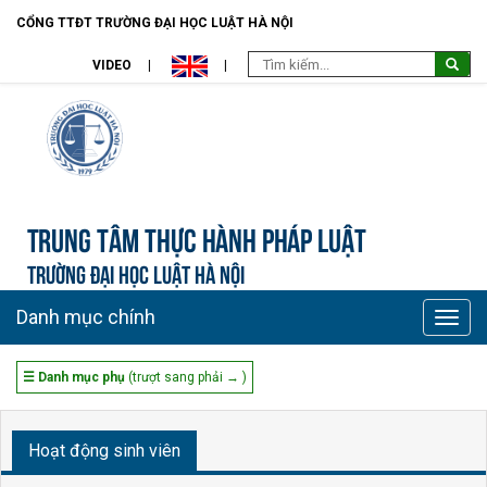
CỔNG TTĐT TRƯỜNG ĐẠI HỌC LUẬT HÀ NỘI
VIDEO
Trung tâm Thực hành pháp luật
TRƯỜNG ĐẠI HỌC LUẬT HÀ NỘI
Danh mục chính
Toggle
naviga
☰ Danh mục phụ
(trượt sang phải → )
Hoạt động sinh viên