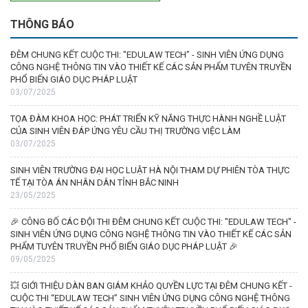
THÔNG BÁO
ĐÊM CHUNG KẾT CUỘC THI: "EDULAW TECH" - SINH VIÊN ỨNG DỤNG
CÔNG NGHỆ THÔNG TIN VÀO THIẾT KẾ CÁC SẢN PHẨM TUYÊN TRUYỀN
PHỔ BIẾN GIÁO DỤC PHÁP LUẬT
03/07/2025
TỌA ĐÀM KHOA HỌC: PHÁT TRIỂN KỸ NĂNG THỰC HÀNH NGHỀ LUẬT
CỦA SINH VIÊN ĐÁP ỨNG YÊU CẦU THỊ TRƯỜNG VIỆC LÀM
03/07/2025
SINH VIÊN TRƯỜNG ĐẠI HỌC LUẬT HÀ NỘI THAM DỰ PHIÊN TÒA THỰC
TẾ TẠI TÒA ÁN NHÂN DÂN TỈNH BẮC NINH
23/05/2025
🎉 CÔNG BỐ CÁC ĐỘI THI ĐÊM CHUNG KẾT CUỘC THI: "EDULAW TECH" -
SINH VIÊN ỨNG DỤNG CÔNG NGHỆ THÔNG TIN VÀO THIẾT KẾ CÁC SẢN
PHẨM TUYÊN TRUYỀN PHỔ BIẾN GIÁO DỤC PHÁP LUẬT 🎉
09/05/2025
💥 GIỚI THIỆU DÀN BAN GIÁM KHẢO QUYỀN LỰC TẠI ĐÊM CHUNG KẾT -
CUỘC THI “EDULAW TECH” SINH VIÊN ỨNG DỤNG CÔNG NGHỆ THÔNG