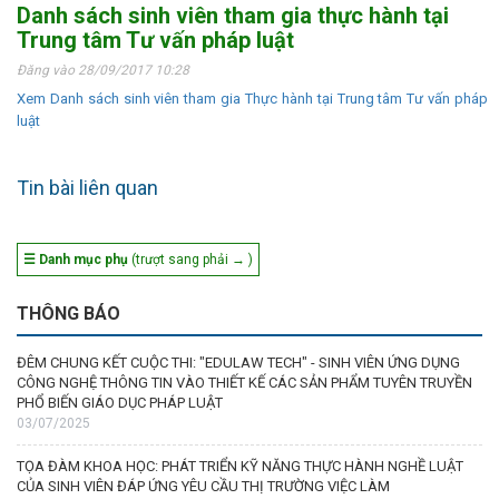
Danh sách sinh viên tham gia thực hành tại
Trung tâm Tư vấn pháp luật
Đăng vào 28/09/2017 10:28
Xem Danh sách sinh viên tham gia Thực hành tại Trung tâm Tư vấn pháp
luật
Tin bài liên quan
☰ Danh mục phụ
(trượt sang phải → )
THÔNG BÁO
ĐÊM CHUNG KẾT CUỘC THI: "EDULAW TECH" - SINH VIÊN ỨNG DỤNG
CÔNG NGHỆ THÔNG TIN VÀO THIẾT KẾ CÁC SẢN PHẨM TUYÊN TRUYỀN
PHỔ BIẾN GIÁO DỤC PHÁP LUẬT
03/07/2025
TỌA ĐÀM KHOA HỌC: PHÁT TRIỂN KỸ NĂNG THỰC HÀNH NGHỀ LUẬT
CỦA SINH VIÊN ĐÁP ỨNG YÊU CẦU THỊ TRƯỜNG VIỆC LÀM