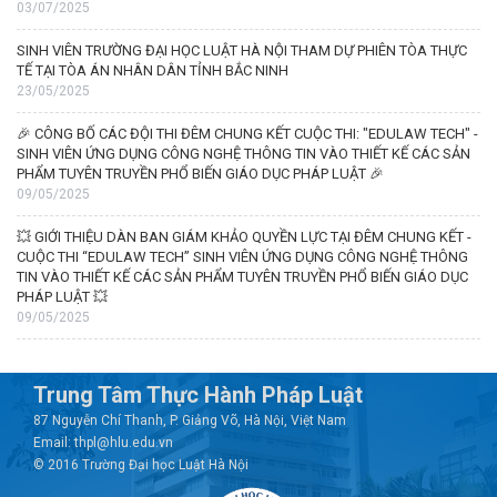
03/07/2025
SINH VIÊN TRƯỜNG ĐẠI HỌC LUẬT HÀ NỘI THAM DỰ PHIÊN TÒA THỰC
TẾ TẠI TÒA ÁN NHÂN DÂN TỈNH BẮC NINH
23/05/2025
🎉 CÔNG BỐ CÁC ĐỘI THI ĐÊM CHUNG KẾT CUỘC THI: "EDULAW TECH" -
SINH VIÊN ỨNG DỤNG CÔNG NGHỆ THÔNG TIN VÀO THIẾT KẾ CÁC SẢN
PHẨM TUYÊN TRUYỀN PHỔ BIẾN GIÁO DỤC PHÁP LUẬT 🎉
09/05/2025
💥 GIỚI THIỆU DÀN BAN GIÁM KHẢO QUYỀN LỰC TẠI ĐÊM CHUNG KẾT -
CUỘC THI “EDULAW TECH” SINH VIÊN ỨNG DỤNG CÔNG NGHỆ THÔNG
TIN VÀO THIẾT KẾ CÁC SẢN PHẨM TUYÊN TRUYỀN PHỔ BIẾN GIÁO DỤC
PHÁP LUẬT 💥
09/05/2025
Trung Tâm Thực Hành Pháp Luật
87 Nguyễn Chí Thanh, P. Giảng Võ, Hà Nội, Việt Nam
Email: thpl@hlu.edu.vn
© 2016 Trường Đại học Luật Hà Nội