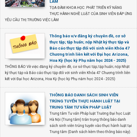
LÀM
TỌA ĐÀM KHOA HỌC: PHÁT TRIỂN KỸ NĂNG
THỰC HÀNH NGHỀ LUẬT CỦA SINH VIÊN ĐÁP ỨNG
YÊU CẦU THỊ TRƯỜNG VIỆC LÀM
Thông báo v/v đăng ký chuyên đề, cơ sở
thực tập; tập huấn; nộp Nhật ký thực tập và
Báo cáo thực tập đối với sinh viên Khóa 47
Chương trình liên kết với Đại học Arizona,
Hoa Kỳ (học kỳ Phụ năm học 2024 - 2025)
THÔNG BÁO Về việc đăng ký chuyên đề, cơ sở thực tập; tập huấn; nộp Nhật
ký thực tập và Báo cáo thực tập đối với sinh viên Khóa 47 Chương trình liên
kết với Đại học Arizona, Hoa Kỳ (học kỳ Phụ năm học 2024 - 2025)
THÔNG BÁO DANH SÁCH SINH VIÊN
TRÚNG TUYỂN THỰC HÀNH LUẬT TẠI
TRUNG TÂM TƯ VẤN PHÁP LUẬT
Trung tâm Tư vấn Pháp luật Trường Đại học Luật
Hà Nội (Trung tâm) trân trọng thông báo danh
sách sinh viên trúng tuyển vào thực hành luật tại
Trung tâm (Danh sách kèm theo thông báo này).