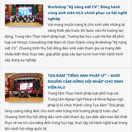
Workshop “Kỹ năng viết CV”: Đồng hành
cùng sinh viên HLU chinh phục cơ hội nghề
nghiệp
Với mong muốn trang bị cho sinh viên những kỹ
năng thiết yếu trước khi bước vào thị trường lao
động, Trung tâm Thực hành pháp luật, Trường Đại học Luật Hà Nội đã phối
hợp với Hitsuji Consulting Việt Nam tổ chức thành công Workshop “Kỹ năng
viết CV”. Chương trình thu hút đông đảo sinh viên tham gia và mang đến
nhiều kiến thức thực tiễn, góp phần giúp các bạn tự tin hơn trên hành trình
xây dựng sự nghiệp.
TỌA ĐÀM "TIẾNG ANH PHÁP LÝ" – KHƠI
NGUỒN CẢM HỨNG HỘI NHẬP CHO SINH
VIÊN HLU
Trung tâm Thực hành pháp luật phối hợp với
Trung tâm Ngoại ngữ Pasal và Khoa Ngoại ngữ
pháp lý tổ chức thành công Tọa đàm “Giải pháp
tăng cường tiếng Anh cho sinh viên trong môi trường pháp lý toàn cầu”.
Chương trình thu hút đông đảo sinh viên tham dự, tạo diễn đàn trao đổi thiết
thực về vai trò của tiếng Anh trong học tập, thực tập và hành nghề luật trong
bối cảnh hội nhập quốc tế.