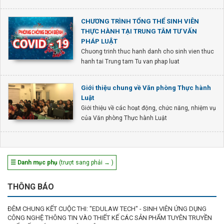
CHƯƠNG TRÌNH TỔNG THỂ SINH VIÊN
THỰC HÀNH TẠI TRUNG TÂM TƯ VẤN
PHÁP LUẬT
Chuong trinh thuc hanh danh cho sinh vien thuc
hanh tai Trung tam Tu van phap luat
Giới thiệu chung về Văn phòng Thực hành
Luật
Giới thiệu về các hoạt động, chức năng, nhiệm vụ
của Văn phòng Thực hành Luật
☰ Danh mục phụ
(trượt sang phải → )
THÔNG BÁO
ĐÊM CHUNG KẾT CUỘC THI: "EDULAW TECH" - SINH VIÊN ỨNG DỤNG
CÔNG NGHỆ THÔNG TIN VÀO THIẾT KẾ CÁC SẢN PHẨM TUYÊN TRUYỀN