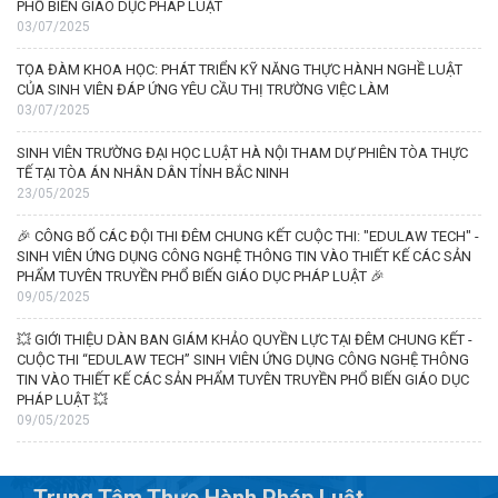
PHỔ BIẾN GIÁO DỤC PHÁP LUẬT
03/07/2025
TỌA ĐÀM KHOA HỌC: PHÁT TRIỂN KỸ NĂNG THỰC HÀNH NGHỀ LUẬT
CỦA SINH VIÊN ĐÁP ỨNG YÊU CẦU THỊ TRƯỜNG VIỆC LÀM
03/07/2025
SINH VIÊN TRƯỜNG ĐẠI HỌC LUẬT HÀ NỘI THAM DỰ PHIÊN TÒA THỰC
TẾ TẠI TÒA ÁN NHÂN DÂN TỈNH BẮC NINH
23/05/2025
🎉 CÔNG BỐ CÁC ĐỘI THI ĐÊM CHUNG KẾT CUỘC THI: "EDULAW TECH" -
SINH VIÊN ỨNG DỤNG CÔNG NGHỆ THÔNG TIN VÀO THIẾT KẾ CÁC SẢN
PHẨM TUYÊN TRUYỀN PHỔ BIẾN GIÁO DỤC PHÁP LUẬT 🎉
09/05/2025
💥 GIỚI THIỆU DÀN BAN GIÁM KHẢO QUYỀN LỰC TẠI ĐÊM CHUNG KẾT -
CUỘC THI “EDULAW TECH” SINH VIÊN ỨNG DỤNG CÔNG NGHỆ THÔNG
TIN VÀO THIẾT KẾ CÁC SẢN PHẨM TUYÊN TRUYỀN PHỔ BIẾN GIÁO DỤC
PHÁP LUẬT 💥
09/05/2025
Trung Tâm Thực Hành Pháp Luật