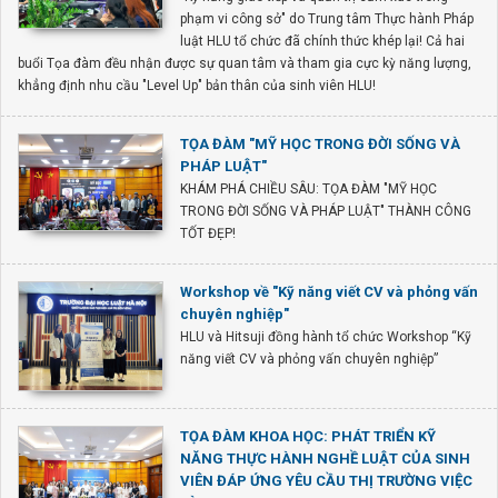
phạm vi công sở" do Trung tâm Thực hành Pháp
luật HLU tổ chức đã chính thức khép lại! Cả hai
buổi Tọa đàm đều nhận được sự quan tâm và tham gia cực kỳ năng lượng,
khẳng định nhu cầu "Level Up" bản thân của sinh viên HLU!
TỌA ĐÀM "MỸ HỌC TRONG ĐỜI SỐNG VÀ
PHÁP LUẬT"
KHÁM PHÁ CHIỀU SÂU: TỌA ĐÀM "MỸ HỌC
TRONG ĐỜI SỐNG VÀ PHÁP LUẬT" THÀNH CÔNG
TỐT ĐẸP!
Workshop về "Kỹ năng viết CV và phỏng vấn
chuyên nghiệp"
HLU và Hitsuji đồng hành tổ chức Workshop “Kỹ
năng viết CV và phỏng vấn chuyên nghiệp”
TỌA ĐÀM KHOA HỌC: PHÁT TRIỂN KỸ
NĂNG THỰC HÀNH NGHỀ LUẬT CỦA SINH
VIÊN ĐÁP ỨNG YÊU CẦU THỊ TRƯỜNG VIỆC