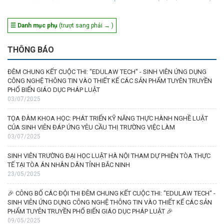
☰ Danh mục phụ
(trượt sang phải → )
THÔNG BÁO
ĐÊM CHUNG KẾT CUỘC THI: "EDULAW TECH" - SINH VIÊN ỨNG DỤNG
CÔNG NGHỆ THÔNG TIN VÀO THIẾT KẾ CÁC SẢN PHẨM TUYÊN TRUYỀN
PHỔ BIẾN GIÁO DỤC PHÁP LUẬT
03/07/2025
TỌA ĐÀM KHOA HỌC: PHÁT TRIỂN KỸ NĂNG THỰC HÀNH NGHỀ LUẬT
CỦA SINH VIÊN ĐÁP ỨNG YÊU CẦU THỊ TRƯỜNG VIỆC LÀM
03/07/2025
SINH VIÊN TRƯỜNG ĐẠI HỌC LUẬT HÀ NỘI THAM DỰ PHIÊN TÒA THỰC
TẾ TẠI TÒA ÁN NHÂN DÂN TỈNH BẮC NINH
23/05/2025
🎉 CÔNG BỐ CÁC ĐỘI THI ĐÊM CHUNG KẾT CUỘC THI: "EDULAW TECH" -
SINH VIÊN ỨNG DỤNG CÔNG NGHỆ THÔNG TIN VÀO THIẾT KẾ CÁC SẢN
PHẨM TUYÊN TRUYỀN PHỔ BIẾN GIÁO DỤC PHÁP LUẬT 🎉
09/05/2025