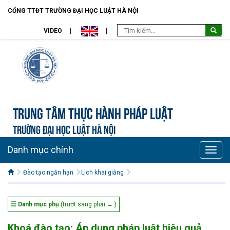
CỔNG TTĐT TRƯỜNG ĐẠI HỌC LUẬT HÀ NỘI
VIDEO
Trung tâm Thực hành pháp luật
TRƯỜNG ĐẠI HỌC LUẬT HÀ NỘI
Danh mục chính
Toggle
naviga
Đào tạo ngắn hạn
Lịch khai giảng
☰ Danh mục phụ
(trượt sang phải → )
Khoá đào tạo: Áp dụng pháp luật hiệu quả