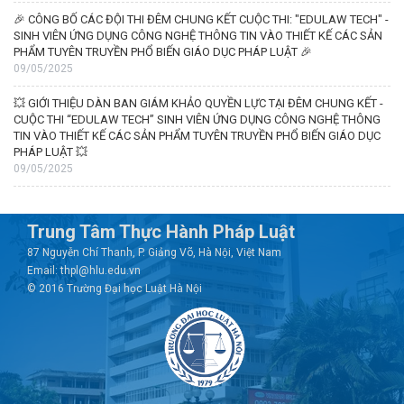
🎉 CÔNG BỐ CÁC ĐỘI THI ĐÊM CHUNG KẾT CUỘC THI: "EDULAW TECH" -
SINH VIÊN ỨNG DỤNG CÔNG NGHỆ THÔNG TIN VÀO THIẾT KẾ CÁC SẢN
PHẨM TUYÊN TRUYỀN PHỔ BIẾN GIÁO DỤC PHÁP LUẬT 🎉
09/05/2025
💥 GIỚI THIỆU DÀN BAN GIÁM KHẢO QUYỀN LỰC TẠI ĐÊM CHUNG KẾT -
CUỘC THI “EDULAW TECH” SINH VIÊN ỨNG DỤNG CÔNG NGHỆ THÔNG
TIN VÀO THIẾT KẾ CÁC SẢN PHẨM TUYÊN TRUYỀN PHỔ BIẾN GIÁO DỤC
PHÁP LUẬT 💥
09/05/2025
Trung Tâm Thực Hành Pháp Luật
87 Nguyễn Chí Thanh, P. Giảng Võ, Hà Nội, Việt Nam
Email: thpl@hlu.edu.vn
© 2016 Trường Đại học Luật Hà Nội