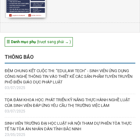
☰ Danh mục phụ
(trượt sang phải → )
THÔNG BÁO
ĐÊM CHUNG KẾT CUỘC THI: "EDULAW TECH" - SINH VIÊN ỨNG DỤNG
CÔNG NGHỆ THÔNG TIN VÀO THIẾT KẾ CÁC SẢN PHẨM TUYÊN TRUYỀN
PHỔ BIẾN GIÁO DỤC PHÁP LUẬT
03/07/2025
TỌA ĐÀM KHOA HỌC: PHÁT TRIỂN KỸ NĂNG THỰC HÀNH NGHỀ LUẬT
CỦA SINH VIÊN ĐÁP ỨNG YÊU CẦU THỊ TRƯỜNG VIỆC LÀM
03/07/2025
SINH VIÊN TRƯỜNG ĐẠI HỌC LUẬT HÀ NỘI THAM DỰ PHIÊN TÒA THỰC
TẾ TẠI TÒA ÁN NHÂN DÂN TỈNH BẮC NINH
23/05/2025