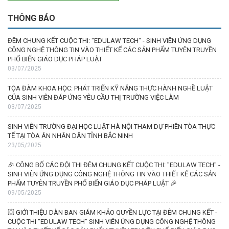
THÔNG BÁO
ĐÊM CHUNG KẾT CUỘC THI: "EDULAW TECH" - SINH VIÊN ỨNG DỤNG
CÔNG NGHỆ THÔNG TIN VÀO THIẾT KẾ CÁC SẢN PHẨM TUYÊN TRUYỀN
PHỔ BIẾN GIÁO DỤC PHÁP LUẬT
03/07/2025
TỌA ĐÀM KHOA HỌC: PHÁT TRIỂN KỸ NĂNG THỰC HÀNH NGHỀ LUẬT
CỦA SINH VIÊN ĐÁP ỨNG YÊU CẦU THỊ TRƯỜNG VIỆC LÀM
03/07/2025
SINH VIÊN TRƯỜNG ĐẠI HỌC LUẬT HÀ NỘI THAM DỰ PHIÊN TÒA THỰC
TẾ TẠI TÒA ÁN NHÂN DÂN TỈNH BẮC NINH
23/05/2025
🎉 CÔNG BỐ CÁC ĐỘI THI ĐÊM CHUNG KẾT CUỘC THI: "EDULAW TECH" -
SINH VIÊN ỨNG DỤNG CÔNG NGHỆ THÔNG TIN VÀO THIẾT KẾ CÁC SẢN
PHẨM TUYÊN TRUYỀN PHỔ BIẾN GIÁO DỤC PHÁP LUẬT 🎉
09/05/2025
💥 GIỚI THIỆU DÀN BAN GIÁM KHẢO QUYỀN LỰC TẠI ĐÊM CHUNG KẾT -
CUỘC THI “EDULAW TECH” SINH VIÊN ỨNG DỤNG CÔNG NGHỆ THÔNG