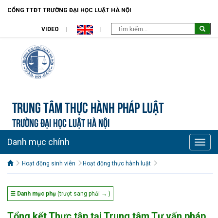
CỔNG TTĐT TRƯỜNG ĐẠI HỌC LUẬT HÀ NỘI
VIDEO
Trung tâm Thực hành pháp luật
TRƯỜNG ĐẠI HỌC LUẬT HÀ NỘI
Danh mục chính
Toggle
naviga
Hoạt động sinh viên
Hoạt động thực hành luật
☰ Danh mục phụ
(trượt sang phải → )
Tổng kết Thực tập tại Trung tâm Tư vấn pháp