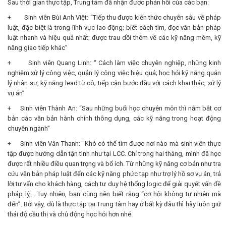
Sau thời gian thực tập, Trung tâm đã nhận được phản hồi của các bạn:
+ Sinh viên Bùi Anh Việt: “Tiếp thu được kiến thức chuyên sâu về pháp
luật, đặc biệt là trong lĩnh vực lao động; biết cách tìm, đọc văn bản pháp
luật nhanh và hiệu quả nhất; được trau dồi thêm về các kỹ năng mềm, kỹ
năng giao tiếp khác”
+ Sinh viên Quang Linh: “ Cách làm việc chuyên nghiệp, những kinh
nghiệm xử lý công việc, quản lý công việc hiệu quả; học hỏi kỹ năng quản
lý nhân sự, kỹ năng lead từ cô; tiếp cận bước đầu với cách khai thác, xử lý
vụ án”
+ Sinh viên Thành An: “Sau những buổi học chuyên môn thì nắm bắt cơ
bản các văn bản hành chính thông dụng, các kỹ năng trong hoạt động
chuyên ngành”
+ Sinh viên Vân Thanh: “Khó có thể tìm được nơi nào mà sinh viên thực
tập được hướng dẫn tận tình như tại LCC. Chỉ trong hai tháng, mình đã học
được rất nhiều điều quan trọng và bổ ích. Từ những kỹ năng cơ bản như tra
cứu văn bản pháp luật đến các kỹ năng phức tạp như trợ lý hồ sơ vụ án, trả
lời tư vấn cho khách hàng, cách tư duy hệ thống logic để giải quyết vấn đề
pháp lý,... Tuy nhiên, bạn cũng nên biết rằng “cơ hội không tự nhiên mà
đến”. Bởi vậy, dù là thực tập tại Trung tâm hay ở bất kỳ đâu thì hãy luôn giữ
thái độ cầu thị và chủ động học hỏi hơn nhé.