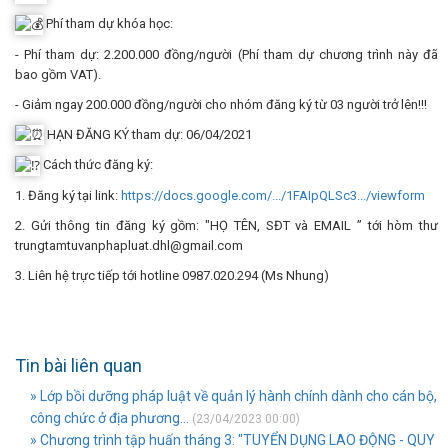
Phí tham dự khóa học:
- Phí tham dự: 2.200.000 đồng/người (Phí tham dự chương trình này đã
bao gồm VAT).
- Giảm ngay 200.000 đồng/người cho nhóm đăng ký từ 03 người trở lên!!!
HẠN ĐĂNG KÝ tham dự: 06/04/2021
Cách thức đăng ký:
1. Đăng ký tại link:
https://docs.google.com/.../1FAIpQLSc3.../viewform
2. Gửi thông tin đăng ký gồm: "HỌ TÊN, SĐT và EMAIL ” tới hòm thư
trungtamtuvanphapluat.dhl@gmail.com
3. Liên hệ trực tiếp tới hotline 0987.020.294 (Ms Nhung)
Tin bài liên quan
» Lớp bồi dưỡng pháp luật về quản lý hành chính dành cho cán bộ,
công chức ở địa phương...
(23/04/2023 00:00)
» Chương trình tập huấn tháng 3: "TUYỂN DỤNG LAO ĐỘNG - QUY