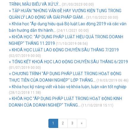
TRÌNH, MẪU BIỂU VÀ XỬ LÝ...
(31/03/2023 00:00)
» TẬP HUẤN “NHỮNG VẤN ĐỀ HAY VƯỚNG KIỆN TỤNG TRONG
QUẢN LÝ LAO ĐỘNG VÀ GIẢI PHÁP GIẢM...
(31/10/2022 00:00)
» Khóa học “Áp dụng hiệu quả Bộ luật Lao động 2019 và các văn
bản hướng dẫn thi hành...
(24/11/2021 00:00)
» KHÓA HỌC: "ÁP DỤNG PHÁP LUẬT HIỆU QUẢ TRONG DOANH
NGHIỆP" THÁNG 11.2019
(11/10/2019 08:56)
» KHOÁ HỌC LUẬT LAO ĐỘNG CHUYÊN SÂU THÁNG 7/2019
(02/07/2019 00:00)
» TỔNG KẾT KHOÁ HỌC LAO ĐỘNG CHUYÊN SÂU THÁNG 6/2019
(01/07/2019 00:00)
» CHƯƠNG TRÌNH "ÁP DỤNG PHÁP LUẬT TRONG HOẠT ĐỘNG
THỰC TIỄN CỦA DOANH NGHIỆP" LỚP THÁNG...
(19/03/2019 06:46)
» Khóa học kỹ năng viết và bảo vệ khóa luận, luận văn tốt nghiệp
(28/12/2018 11:38)
» KHÓA HỌC "ÁP DỤNG PHÁP LUẬT TRONG HOẠT ĐỘNG KINH
DOANH CỦA DOANH NGHIỆP" THÁNG...
(11/10/2018 15:11)
1
2
3
»