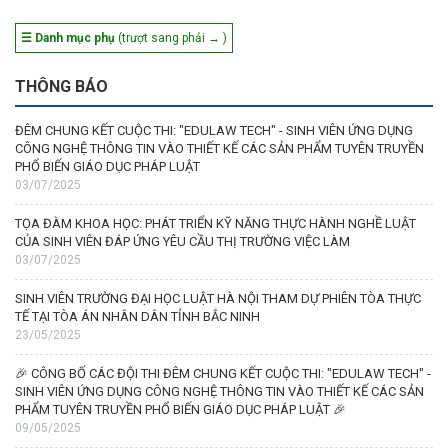
☰ Danh mục phụ
(trượt sang phải → )
THÔNG BÁO
ĐÊM CHUNG KẾT CUỘC THI: "EDULAW TECH" - SINH VIÊN ỨNG DỤNG
CÔNG NGHỆ THÔNG TIN VÀO THIẾT KẾ CÁC SẢN PHẨM TUYÊN TRUYỀN
PHỔ BIẾN GIÁO DỤC PHÁP LUẬT
03/07/2025
TỌA ĐÀM KHOA HỌC: PHÁT TRIỂN KỸ NĂNG THỰC HÀNH NGHỀ LUẬT
CỦA SINH VIÊN ĐÁP ỨNG YÊU CẦU THỊ TRƯỜNG VIỆC LÀM
03/07/2025
SINH VIÊN TRƯỜNG ĐẠI HỌC LUẬT HÀ NỘI THAM DỰ PHIÊN TÒA THỰC
TẾ TẠI TÒA ÁN NHÂN DÂN TỈNH BẮC NINH
23/05/2025
🎉 CÔNG BỐ CÁC ĐỘI THI ĐÊM CHUNG KẾT CUỘC THI: "EDULAW TECH" -
SINH VIÊN ỨNG DỤNG CÔNG NGHỆ THÔNG TIN VÀO THIẾT KẾ CÁC SẢN
PHẨM TUYÊN TRUYỀN PHỔ BIẾN GIÁO DỤC PHÁP LUẬT 🎉
09/05/2025