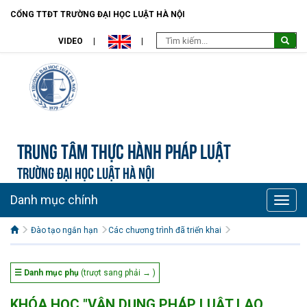
CỔNG TTĐT TRƯỜNG ĐẠI HỌC LUẬT HÀ NỘI
VIDEO
Trung tâm Thực hành pháp luật
TRƯỜNG ĐẠI HỌC LUẬT HÀ NỘI
Danh mục chính
Toggle
naviga
Đào tạo ngắn hạn
Các chương trình đã triển khai
☰ Danh mục phụ
(trượt sang phải → )
KHÓA HỌC "VẬN DỤNG PHÁP LUẬT LAO