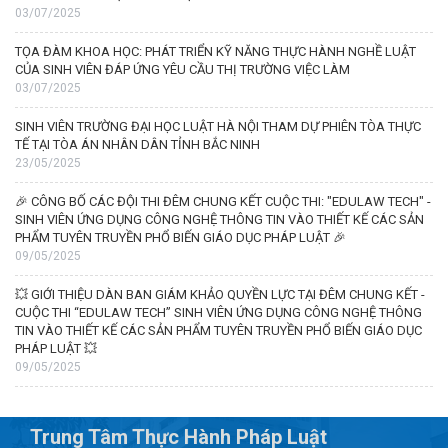
03/07/2025
TỌA ĐÀM KHOA HỌC: PHÁT TRIỂN KỸ NĂNG THỰC HÀNH NGHỀ LUẬT
CỦA SINH VIÊN ĐÁP ỨNG YÊU CẦU THỊ TRƯỜNG VIỆC LÀM
03/07/2025
SINH VIÊN TRƯỜNG ĐẠI HỌC LUẬT HÀ NỘI THAM DỰ PHIÊN TÒA THỰC
TẾ TẠI TÒA ÁN NHÂN DÂN TỈNH BẮC NINH
23/05/2025
🎉 CÔNG BỐ CÁC ĐỘI THI ĐÊM CHUNG KẾT CUỘC THI: "EDULAW TECH" -
SINH VIÊN ỨNG DỤNG CÔNG NGHỆ THÔNG TIN VÀO THIẾT KẾ CÁC SẢN
PHẨM TUYÊN TRUYỀN PHỔ BIẾN GIÁO DỤC PHÁP LUẬT 🎉
09/05/2025
💥 GIỚI THIỆU DÀN BAN GIÁM KHẢO QUYỀN LỰC TẠI ĐÊM CHUNG KẾT -
CUỘC THI “EDULAW TECH” SINH VIÊN ỨNG DỤNG CÔNG NGHỆ THÔNG
TIN VÀO THIẾT KẾ CÁC SẢN PHẨM TUYÊN TRUYỀN PHỔ BIẾN GIÁO DỤC
PHÁP LUẬT 💥
09/05/2025
Trung Tâm Thực Hành Pháp Luật