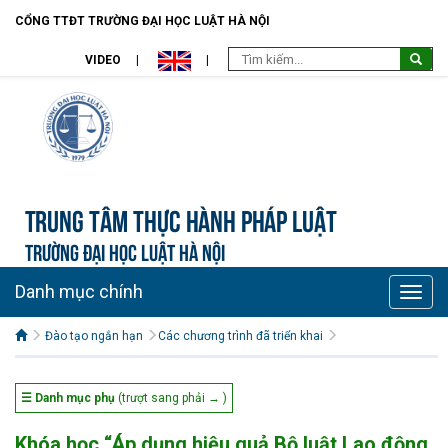
CỔNG TTĐT TRƯỜNG ĐẠI HỌC LUẬT HÀ NỘI
VIDEO
Trung tâm Thực hành pháp luật
TRƯỜNG ĐẠI HỌC LUẬT HÀ NỘI
Danh mục chính
Toggle
naviga
Đào tạo ngắn hạn
Các chương trình đã triển khai
☰ Danh mục phụ
(trượt sang phải → )
Khóa học “Áp dụng hiệu quả Bộ luật Lao động