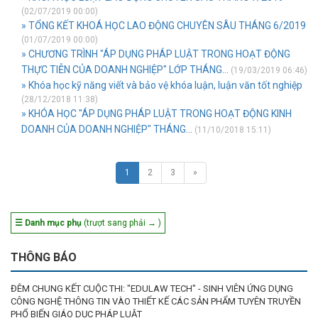
(02/07/2019 00:00)
» TỔNG KẾT KHOÁ HỌC LAO ĐỘNG CHUYÊN SÂU THÁNG 6/2019
(01/07/2019 00:00)
» CHƯƠNG TRÌNH "ÁP DỤNG PHÁP LUẬT TRONG HOẠT ĐỘNG
THỰC TIỄN CỦA DOANH NGHIỆP" LỚP THÁNG...
(19/03/2019 06:46)
» Khóa học kỹ năng viết và bảo vệ khóa luận, luận văn tốt nghiệp
(28/12/2018 11:38)
» KHÓA HỌC "ÁP DỤNG PHÁP LUẬT TRONG HOẠT ĐỘNG KINH
DOANH CỦA DOANH NGHIỆP" THÁNG...
(11/10/2018 15:11)
1
2
3
»
☰ Danh mục phụ
(trượt sang phải → )
THÔNG BÁO
ĐÊM CHUNG KẾT CUỘC THI: "EDULAW TECH" - SINH VIÊN ỨNG DỤNG
CÔNG NGHỆ THÔNG TIN VÀO THIẾT KẾ CÁC SẢN PHẨM TUYÊN TRUYỀN
PHỔ BIẾN GIÁO DỤC PHÁP LUẬT