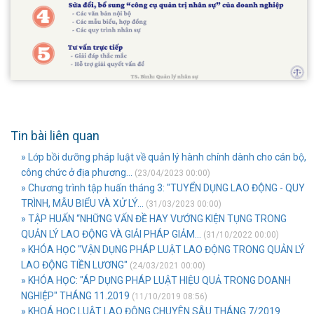
Tin bài liên quan
» Lớp bồi dưỡng pháp luật về quản lý hành chính dành cho cán bộ,
công chức ở địa phương...
(23/04/2023 00:00)
» Chương trình tập huấn tháng 3: "TUYỂN DỤNG LAO ĐỘNG - QUY
TRÌNH, MẪU BIỂU VÀ XỬ LÝ...
(31/03/2023 00:00)
» TẬP HUẤN “NHỮNG VẤN ĐỀ HAY VƯỚNG KIỆN TỤNG TRONG
QUẢN LÝ LAO ĐỘNG VÀ GIẢI PHÁP GIẢM...
(31/10/2022 00:00)
» KHÓA HỌC "VẬN DỤNG PHÁP LUẬT LAO ĐỘNG TRONG QUẢN LÝ
LAO ĐỘNG TIỀN LƯƠNG"
(24/03/2021 00:00)
» KHÓA HỌC: "ÁP DỤNG PHÁP LUẬT HIỆU QUẢ TRONG DOANH
NGHIỆP" THÁNG 11.2019
(11/10/2019 08:56)
» KHOÁ HỌC LUẬT LAO ĐỘNG CHUYÊN SÂU THÁNG 7/2019