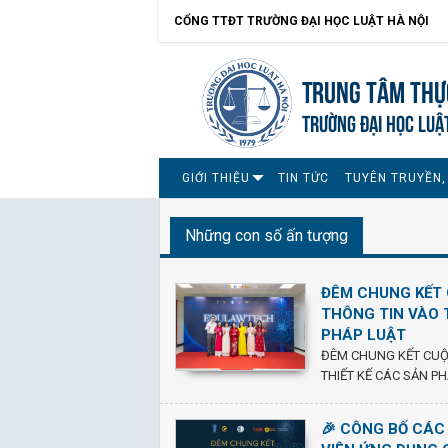
CỔNG TTĐT TRƯỜNG ĐẠI HỌC LUẬT HÀ NỘI
Trung tâm Thự
TRƯỜNG ĐẠI HỌC LUẬ
GIỚI THIỆU
TIN TỨC
TUYÊN TRUYỀN,
Những con số ấn tượng
ĐÊM CHUNG KẾT 
THÔNG TIN VÀO 
PHÁP LUẬT
ĐÊM CHUNG KẾT CUỘC
THIẾT KẾ CÁC SẢN P
🎉 CÔNG BỐ CÁC 