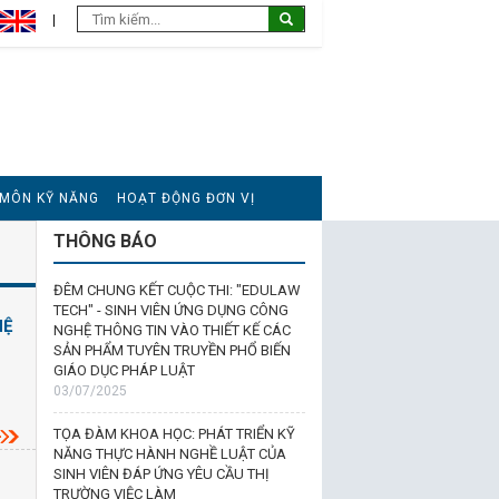
 MÔN KỸ NĂNG
HOẠT ĐỘNG ĐƠN VỊ
THÔNG BÁO
ĐÊM CHUNG KẾT CUỘC THI: "EDULAW
TECH" - SINH VIÊN ỨNG DỤNG CÔNG
HỆ
NGHỆ THÔNG TIN VÀO THIẾT KẾ CÁC
SẢN PHẨM TUYÊN TRUYỀN PHỔ BIẾN
GIÁO DỤC PHÁP LUẬT
03/07/2025
TỌA ĐÀM KHOA HỌC: PHÁT TRIỂN KỸ
NĂNG THỰC HÀNH NGHỀ LUẬT CỦA
SINH VIÊN ĐÁP ỨNG YÊU CẦU THỊ
TRƯỜNG VIỆC LÀM