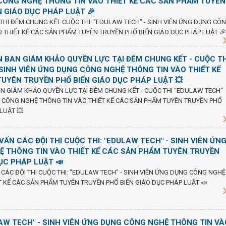
CÔNG NGHỆ THÔNG TIN VÀO THIẾT KẾ CÁC SẢN PHẨM TUYÊN
N GIÁO DỤC PHÁP LUẬT 🎉
 THI ĐÊM CHUNG KẾT CUỘC THI: "EDULAW TECH" - SINH VIÊN ỨNG DỤNG CÔ
 THIẾT KẾ CÁC SẢN PHẨM TUYÊN TRUYỀN PHỔ BIẾN GIÁO DỤC PHÁP LUẬT 🎉
ÀN BAN GIÁM KHẢO QUYỀN LỰC TẠI ĐÊM CHUNG KẾT - CUỘC TH
SINH VIÊN ỨNG DỤNG CÔNG NGHỆ THÔNG TIN VÀO THIẾT KẾ
UYÊN TRUYỀN PHỔ BIẾN GIÁO DỤC PHÁP LUẬT 💥
BAN GIÁM KHẢO QUYỀN LỰC TẠI ĐÊM CHUNG KẾT - CUỘC THI “EDULAW TECH”
 CÔNG NGHỆ THÔNG TIN VÀO THIẾT KẾ CÁC SẢN PHẨM TUYÊN TRUYỀN PHỔ
LUẬT 💥
Ố VẤN CÁC ĐỘI THI CUỘC THI: "EDULAW TECH" - SINH VIÊN ỨN
 THÔNG TIN VÀO THIẾT KẾ CÁC SẢN PHẨM TUYÊN TRUYỀN
ỤC PHÁP LUẬT 📣
N CÁC ĐỘI THI CUỘC THI: "EDULAW TECH" - SINH VIÊN ỨNG DỤNG CÔNG NGHỆ
T KẾ CÁC SẢN PHẨM TUYÊN TRUYỀN PHỔ BIẾN GIÁO DỤC PHÁP LUẬT 📣
LAW TECH" - SINH VIÊN ỨNG DỤNG CÔNG NGHỆ THÔNG TIN VÀ