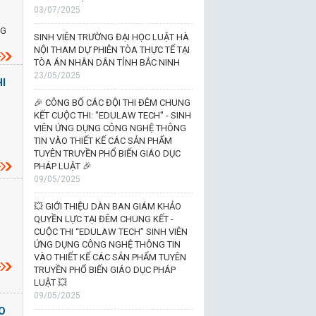
03/07/2025
NG
SINH VIÊN TRƯỜNG ĐẠI HỌC LUẬT HÀ
NỘI THAM DỰ PHIÊN TÒA THỰC TẾ TẠI
TÒA ÁN NHÂN DÂN TỈNH BẮC NINH
23/05/2025
I
🎉 CÔNG BỐ CÁC ĐỘI THI ĐÊM CHUNG
KẾT CUỘC THI: "EDULAW TECH" - SINH
VIÊN ỨNG DỤNG CÔNG NGHỆ THÔNG
TIN VÀO THIẾT KẾ CÁC SẢN PHẨM
TUYÊN TRUYỀN PHỔ BIẾN GIÁO DỤC
PHÁP LUẬT 🎉
09/05/2025
G
💥 GIỚI THIỆU DÀN BAN GIÁM KHẢO
QUYỀN LỰC TẠI ĐÊM CHUNG KẾT -
CUỘC THI “EDULAW TECH” SINH VIÊN
ỨNG DỤNG CÔNG NGHỆ THÔNG TIN
VÀO THIẾT KẾ CÁC SẢN PHẨM TUYÊN
TRUYỀN PHỔ BIẾN GIÁO DỤC PHÁP
LUẬT 💥
09/05/2025
O