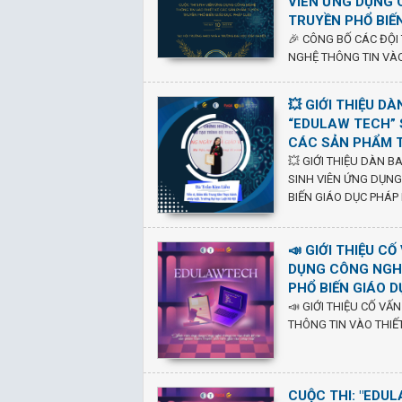
VIÊN ỨNG DỤNG 
TRUYỀN PHỔ BIẾ
🎉 CÔNG BỐ CÁC ĐỘI
NGHỆ THÔNG TIN VÀO
💥 GIỚI THIỆU D
“EDULAW TECH” 
CÁC SẢN PHẨM T
💥 GIỚI THIỆU DÀN 
SINH VIÊN ỨNG DỤNG
BIẾN GIÁO DỤC PHÁP 
📣 GIỚI THIỆU C
DỤNG CÔNG NGHỆ
PHỔ BIẾN GIÁO D
📣 GIỚI THIỆU CỐ VẤ
THÔNG TIN VÀO THIẾ
CUỘC THI: "EDU