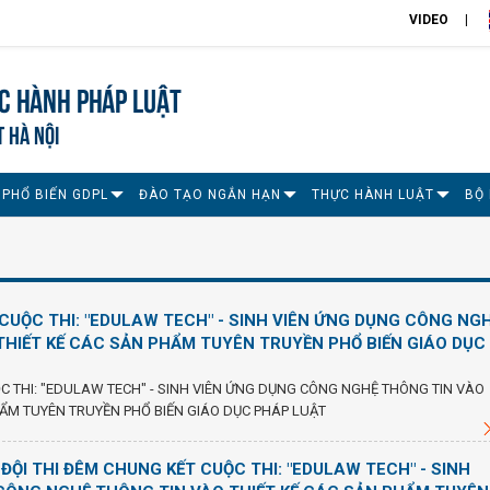
VIDEO
c hành pháp luật
T HÀ NỘI
 PHỔ BIẾN GDPL
ĐÀO TẠO NGẮN HẠN
THỰC HÀNH LUẬT
BỘ
CUỘC THI: "EDULAW TECH" - SINH VIÊN ỨNG DỤNG CÔNG NG
THIẾT KẾ CÁC SẢN PHẨM TUYÊN TRUYỀN PHỔ BIẾN GIÁO DỤC
 THI: "EDULAW TECH" - SINH VIÊN ỨNG DỤNG CÔNG NGHỆ THÔNG TIN VÀO
HẨM TUYÊN TRUYỀN PHỔ BIẾN GIÁO DỤC PHÁP LUẬT
ĐỘI THI ĐÊM CHUNG KẾT CUỘC THI: "EDULAW TECH" - SINH