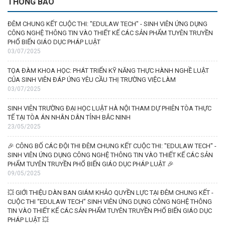
THÔNG BÁO
ĐÊM CHUNG KẾT CUỘC THI: "EDULAW TECH" - SINH VIÊN ỨNG DỤNG
CÔNG NGHỆ THÔNG TIN VÀO THIẾT KẾ CÁC SẢN PHẨM TUYÊN TRUYỀN
PHỔ BIẾN GIÁO DỤC PHÁP LUẬT
03/07/2025
TỌA ĐÀM KHOA HỌC: PHÁT TRIỂN KỸ NĂNG THỰC HÀNH NGHỀ LUẬT
CỦA SINH VIÊN ĐÁP ỨNG YÊU CẦU THỊ TRƯỜNG VIỆC LÀM
03/07/2025
SINH VIÊN TRƯỜNG ĐẠI HỌC LUẬT HÀ NỘI THAM DỰ PHIÊN TÒA THỰC
TẾ TẠI TÒA ÁN NHÂN DÂN TỈNH BẮC NINH
23/05/2025
🎉 CÔNG BỐ CÁC ĐỘI THI ĐÊM CHUNG KẾT CUỘC THI: "EDULAW TECH" -
SINH VIÊN ỨNG DỤNG CÔNG NGHỆ THÔNG TIN VÀO THIẾT KẾ CÁC SẢN
PHẨM TUYÊN TRUYỀN PHỔ BIẾN GIÁO DỤC PHÁP LUẬT 🎉
09/05/2025
💥 GIỚI THIỆU DÀN BAN GIÁM KHẢO QUYỀN LỰC TẠI ĐÊM CHUNG KẾT -
CUỘC THI “EDULAW TECH” SINH VIÊN ỨNG DỤNG CÔNG NGHỆ THÔNG
TIN VÀO THIẾT KẾ CÁC SẢN PHẨM TUYÊN TRUYỀN PHỔ BIẾN GIÁO DỤC
PHÁP LUẬT 💥