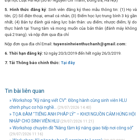
Đại học Luật Hà Nội (Số 87 Nguyễn Chí Thanh, Đống Đa, Hà Nội)
5. Hình thức đăng ký
: Sinh viên đăng ký theo mẫu thông tin: (1) Họ và
tên; (2) Số điện thoại, email cá nhân; (3) Điểm học lực trung bình 3 kỳ gần
nhất; (4) Bản tự đánh giá năng lực bản thân: ưu điểm; nhược điểm; lý do
thực hành tại Trung tâm và mong muốn của bản thân (đánh máy không
quá 2 trang). và nộp đơn qua địa chỉ
Nộp đơn qua địa chỉ Email
: tuyensinhvienthuchanh@gmail.com:
6. Thời hạn đăng ký:
từ ngày 20/3/2019 đến hết ngày 26/3/2019.
7. Tải Thông báo chính thức:
Tại đây
Tin bài liên quan
» Workshop “Kỹ năng viết CV”: Đồng hành cùng sinh viên HLU
chinh phục cơ hội nghề...
(29/07/2026 14:40)
» TỌA ĐÀM "TIẾNG ANH PHÁP LÝ" – KHƠI NGUỒN CẢM HỨNG HỘI
NHẬP CHO SINH VIÊN HLU
(29/07/2026 11:21)
» Workshop chuyên đề “Nâng tầm kỹ năng giao tiếp nơi công sở”
(29/07/2026 11:16)