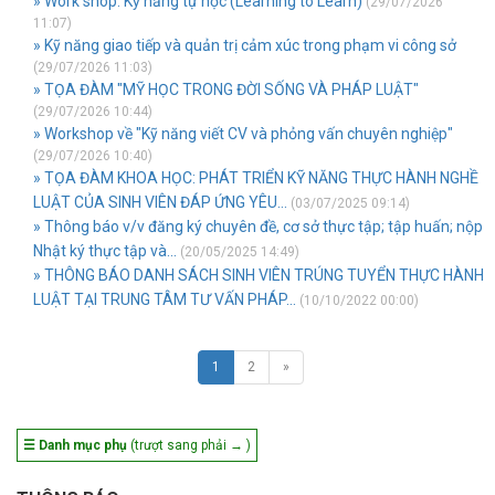
» Work shop: Kỹ năng tự học (Learning to Learn)
(29/07/2026
11:07)
» Kỹ năng giao tiếp và quản trị cảm xúc trong phạm vi công sở
(29/07/2026 11:03)
» TỌA ĐÀM "MỸ HỌC TRONG ĐỜI SỐNG VÀ PHÁP LUẬT"
(29/07/2026 10:44)
» Workshop về "Kỹ năng viết CV và phỏng vấn chuyên nghiệp"
(29/07/2026 10:40)
» TỌA ĐÀM KHOA HỌC: PHÁT TRIỂN KỸ NĂNG THỰC HÀNH NGHỀ
LUẬT CỦA SINH VIÊN ĐÁP ỨNG YÊU...
(03/07/2025 09:14)
» Thông báo v/v đăng ký chuyên đề, cơ sở thực tập; tập huấn; nộp
Nhật ký thực tập và...
(20/05/2025 14:49)
» THÔNG BÁO DANH SÁCH SINH VIÊN TRÚNG TUYỂN THỰC HÀNH
LUẬT TẠI TRUNG TÂM TƯ VẤN PHÁP...
(10/10/2022 00:00)
1
2
»
☰ Danh mục phụ
(trượt sang phải → )