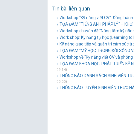
Tin bài liên quan
» Workshop “Kỹ năng viết CV”: Đồng hành c
» TỌA ĐÀM "TIẾNG ANH PHÁP LÝ" – KHƠ
» Workshop chuyên đề “Nâng tầm kỹ năng 
» Work shop: Kỹ năng tự học (Learning to
» Kỹ năng giao tiếp và quản trị cảm xúc t
» TỌA ĐÀM "MỸ HỌC TRONG ĐỜI SỐNG 
» Workshop về "Kỹ năng viết CV và phỏng
» TỌA ĐÀM KHOA HỌC: PHÁT TRIỂN KỸ N
09:14)
» THÔNG BÁO DANH SÁCH SINH VIÊN TR
00:00)
» THÔNG BÁO TUYỂN SINH VIÊN THỰC HÀ