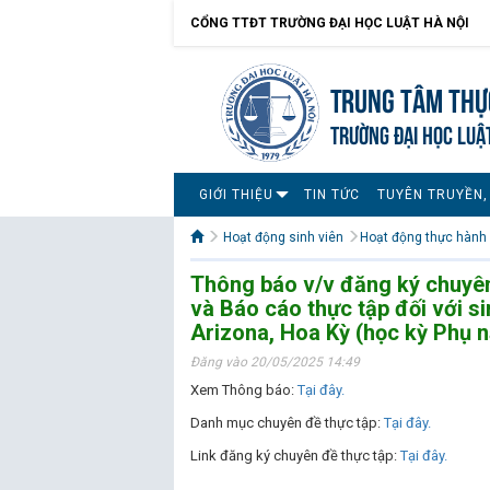
CỔNG TTĐT TRƯỜNG ĐẠI HỌC LUẬT HÀ NỘI
Trung tâm Thự
TRƯỜNG ĐẠI HỌC LUẬ
GIỚI THIỆU
TIN TỨC
TUYÊN TRUYỀN,
Hoạt động sinh viên
Hoạt động thực hành 
Thông báo v/v đăng ký chuyên 
và Báo cáo thực tập đối với si
Arizona, Hoa Kỳ (học kỳ Phụ 
Đăng vào 20/05/2025 14:49
Xem Thông báo:
Tại đây.
Danh mục chuyên đề thực tập:
Tại đây.
Link đăng ký chuyên đề thực tập:
Tại đây.