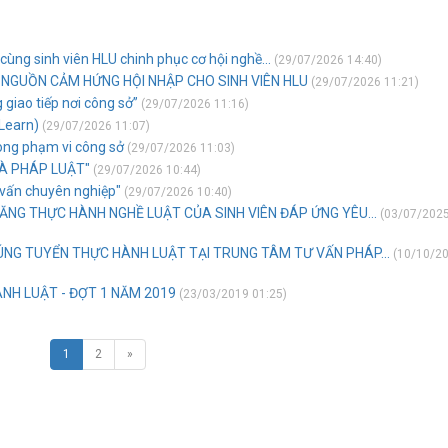
ùng sinh viên HLU chinh phục cơ hội nghề...
(29/07/2026 14:40)
I NGUỒN CẢM HỨNG HỘI NHẬP CHO SINH VIÊN HLU
(29/07/2026 11:21)
giao tiếp nơi công sở”
(29/07/2026 11:16)
 Learn)
(29/07/2026 11:07)
rong phạm vi công sở
(29/07/2026 11:03)
VÀ PHÁP LUẬT"
(29/07/2026 10:44)
 vấn chuyên nghiệp"
(29/07/2026 10:40)
ĂNG THỰC HÀNH NGHỀ LUẬT CỦA SINH VIÊN ĐÁP ỨNG YÊU...
(03/07/202
ÚNG TUYỂN THỰC HÀNH LUẬT TẠI TRUNG TÂM TƯ VẤN PHÁP...
(10/10/2
NH LUẬT - ĐỢT 1 NĂM 2019
(23/03/2019 01:25)
1
2
»