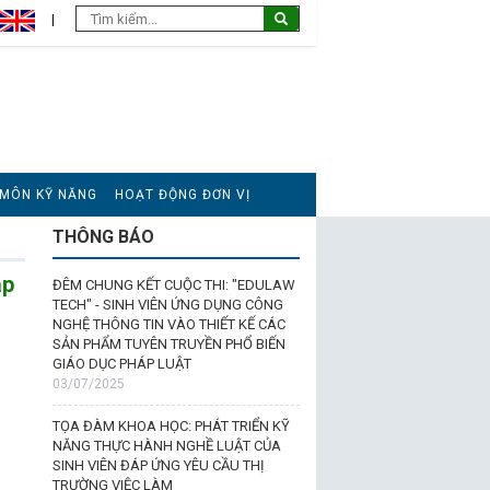
 MÔN KỸ NĂNG
HOẠT ĐỘNG ĐƠN VỊ
THÔNG BÁO
ập
ĐÊM CHUNG KẾT CUỘC THI: "EDULAW
TECH" - SINH VIÊN ỨNG DỤNG CÔNG
NGHỆ THÔNG TIN VÀO THIẾT KẾ CÁC
SẢN PHẨM TUYÊN TRUYỀN PHỔ BIẾN
GIÁO DỤC PHÁP LUẬT
03/07/2025
TỌA ĐÀM KHOA HỌC: PHÁT TRIỂN KỸ
NĂNG THỰC HÀNH NGHỀ LUẬT CỦA
SINH VIÊN ĐÁP ỨNG YÊU CẦU THỊ
TRƯỜNG VIỆC LÀM