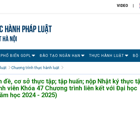
VIDEO
c hành pháp luật
T HÀ NỘI
 PHỔ BIẾN GDPL
ĐÀO TẠO NGẮN HẠN
THỰC HÀNH LUẬT
BỘ
luật
Chương trình thực hành luật
đề, cơ sở thực tập; tập huấn; nộp Nhật ký thực t
nh viên Khóa 47 Chương trình liên kết với Đại học
năm học 2024 - 2025)