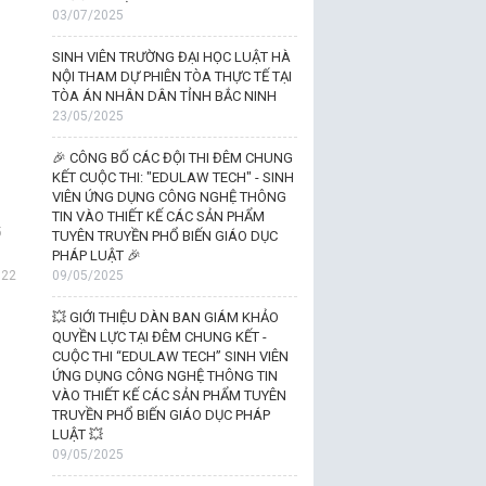
03/07/2025
SINH VIÊN TRƯỜNG ĐẠI HỌC LUẬT HÀ
NỘI THAM DỰ PHIÊN TÒA THỰC TẾ TẠI
TÒA ÁN NHÂN DÂN TỈNH BẮC NINH
23/05/2025
🎉 CÔNG BỐ CÁC ĐỘI THI ĐÊM CHUNG
KẾT CUỘC THI: "EDULAW TECH" - SINH
VIÊN ỨNG DỤNG CÔNG NGHỆ THÔNG
TIN VÀO THIẾT KẾ CÁC SẢN PHẨM
5
TUYÊN TRUYỀN PHỔ BIẾN GIÁO DỤC
PHÁP LUẬT 🎉
022
09/05/2025
💥 GIỚI THIỆU DÀN BAN GIÁM KHẢO
QUYỀN LỰC TẠI ĐÊM CHUNG KẾT -
CUỘC THI “EDULAW TECH” SINH VIÊN
ỨNG DỤNG CÔNG NGHỆ THÔNG TIN
VÀO THIẾT KẾ CÁC SẢN PHẨM TUYÊN
TRUYỀN PHỔ BIẾN GIÁO DỤC PHÁP
LUẬT 💥
09/05/2025