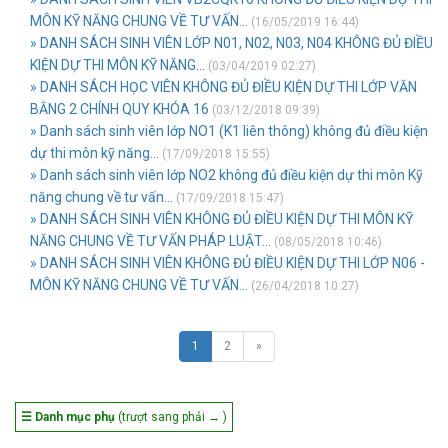
MÔN KỸ NĂNG CHUNG VỀ TƯ VẤN...
(16/05/2019 16:44)
» DANH SÁCH SINH VIÊN LỚP N01, N02, N03, N04 KHÔNG ĐỦ ĐIỀU
KIỆN DỰ THI MÔN KỸ NĂNG...
(03/04/2019 02:27)
» DANH SÁCH HỌC VIÊN KHÔNG ĐỦ ĐIỀU KIỆN DỰ THI LỚP VĂN
BẰNG 2 CHÍNH QUY KHÓA 16
(03/12/2018 09:39)
» Danh sách sinh viên lớp NO1 (K1 liên thông) không đủ điều kiện
dự thi môn kỹ năng...
(17/09/2018 15:55)
» Danh sách sinh viên lớp NO2 không đủ điều kiện dự thi môn Kỹ
năng chung về tư vấn...
(17/09/2018 15:47)
» DANH SÁCH SINH VIÊN KHÔNG ĐỦ ĐIỀU KIỆN DỰ THI MÔN KỸ
NĂNG CHUNG VỀ TƯ VẤN PHÁP LUẬT...
(08/05/2018 10:46)
» DANH SÁCH SINH VIÊN KHÔNG ĐỦ ĐIỀU KIỆN DỰ THI LỚP N06 -
MÔN KỸ NĂNG CHUNG VỀ TƯ VẤN...
(26/04/2018 10:27)
1
2
»
☰ Danh mục phụ
(trượt sang phải → )