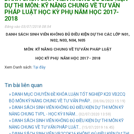
DỰ THI MÔN: KỸ NĂNG CHUNG VỀ TƯ VẤN
PHÁP LUẬT HỌC KỲ PHỤ NĂM HỌC 2017-
2018
Đăng vào 03/07/2018 08:54
DANH SÁCH SINH VIÊN KHÔNG ĐỦ ĐIỀU KIỆN DỰ THI CÁC LỚP N01,
N02, N03, N04, N05
MÔN: KỸ NĂNG CHUNG VỀ TƯ VẤN PHÁP LUẬT
HỌC KỲ PHỤ NĂM HỌC 2017 - 2018
Xem Danh sách:
Tại đây
Tin bài liên quan
» DANH MỤC CHUYÊN ĐỀ KHÓA LUẬN TỐT NGHIỆP K20 VB2CQ
BỘ MÔN KỸ NĂNG CHUNG VỀ TƯ VẤN PHÁP...
(08/06/2023 15:19)
» DANH SÁCH SINH VIÊN KHÔNG ĐỦ ĐIỀU KIỆN DỰ THI MÔN KỸ
NĂNG CHUNG TVPL - HỌC KỲ II NĂM...
(02/07/2020 13:59)
» DANH SÁCH SINH VIÊN KHÔNG ĐỦ ĐIỀU KIỆN DỰ THI MÔN KỸ
NĂNG CHUNG VỀ TƯ VẤN PHÁP LUẬT...
(15/07/2019 16:45)
» DANH SÁCH SINH VIÊN VB2CQK16 KHÔNG ĐỦ ĐIỀU KIỆN DỰ THI