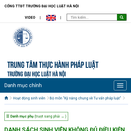
CỔNG TTĐT TRƯỜNG ĐẠI HỌC LUẬT HÀ NỘI
VIDEO
Trung tâm Thực hành pháp luật
TRƯỜNG ĐẠI HỌC LUẬT HÀ NỘI
Danh mục chính
Toggle
naviga
Hoạt động sinh viên
Bộ môn "Kỹ năng chung về Tư vấn pháp luật"
☰ Danh mục phụ
(trượt sang phải → )
DANH SÁCH SINH VIÊN KHÔNG ĐỦ ĐIỀU KIỆN