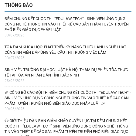
THÔNG BÁO
ĐÊM CHUNG KẾT CUỘC THI: "EDULAW TECH" - SINH VIÊN ỨNG DỤNG
CÔNG NGHỆ THÔNG TIN VÀO THIẾT KẾ CÁC SẢN PHẨM TUYÊN TRUYỀN
PHỔ BIẾN GIÁO DỤC PHÁP LUẬT
03/07/2025
TỌA ĐÀM KHOA HỌC: PHÁT TRIỂN KỸ NĂNG THỰC HÀNH NGHỀ LUẬT
CỦA SINH VIÊN ĐÁP ỨNG YÊU CẦU THỊ TRƯỜNG VIỆC LÀM
03/07/2025
SINH VIÊN TRƯỜNG ĐẠI HỌC LUẬT HÀ NỘI THAM DỰ PHIÊN TÒA THỰC
TẾ TẠI TÒA ÁN NHÂN DÂN TỈNH BẮC NINH
23/05/2025
🎉 CÔNG BỐ CÁC ĐỘI THI ĐÊM CHUNG KẾT CUỘC THI: "EDULAW TECH" -
SINH VIÊN ỨNG DỤNG CÔNG NGHỆ THÔNG TIN VÀO THIẾT KẾ CÁC SẢN
PHẨM TUYÊN TRUYỀN PHỔ BIẾN GIÁO DỤC PHÁP LUẬT 🎉
09/05/2025
💥 GIỚI THIỆU DÀN BAN GIÁM KHẢO QUYỀN LỰC TẠI ĐÊM CHUNG KẾT -
CUỘC THI “EDULAW TECH” SINH VIÊN ỨNG DỤNG CÔNG NGHỆ THÔNG
TIN VÀO THIẾT KẾ CÁC SẢN PHẨM TUYÊN TRUYỀN PHỔ BIẾN GIÁO DỤC