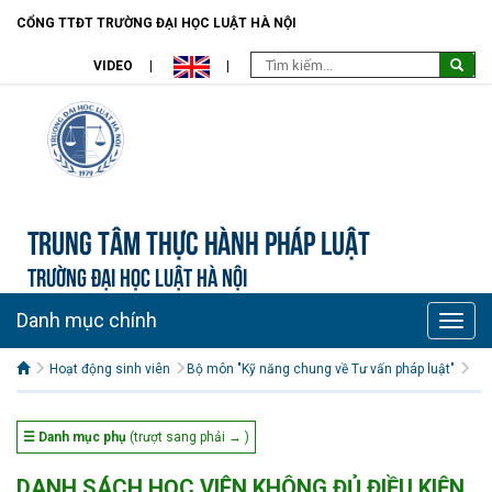
CỔNG TTĐT TRƯỜNG ĐẠI HỌC LUẬT HÀ NỘI
VIDEO
Trung tâm Thực hành pháp luật
TRƯỜNG ĐẠI HỌC LUẬT HÀ NỘI
Danh mục chính
Toggle
naviga
Hoạt động sinh viên
Bộ môn "Kỹ năng chung về Tư vấn pháp luật"
☰ Danh mục phụ
(trượt sang phải → )
DANH SÁCH HỌC VIÊN KHÔNG ĐỦ ĐIỀU KIỆN