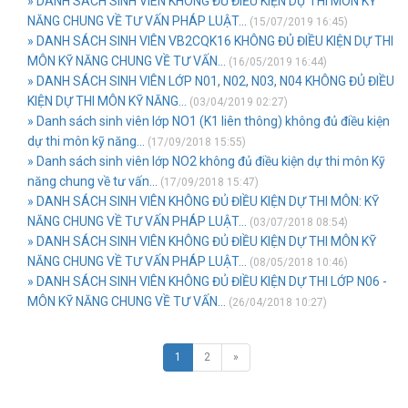
» DANH SÁCH SINH VIÊN KHÔNG ĐỦ ĐIỀU KIỆN DỰ THI MÔN KỸ
NĂNG CHUNG VỀ TƯ VẤN PHÁP LUẬT...
(15/07/2019 16:45)
» DANH SÁCH SINH VIÊN VB2CQK16 KHÔNG ĐỦ ĐIỀU KIỆN DỰ THI
MÔN KỸ NĂNG CHUNG VỀ TƯ VẤN...
(16/05/2019 16:44)
» DANH SÁCH SINH VIÊN LỚP N01, N02, N03, N04 KHÔNG ĐỦ ĐIỀU
KIỆN DỰ THI MÔN KỸ NĂNG...
(03/04/2019 02:27)
» Danh sách sinh viên lớp NO1 (K1 liên thông) không đủ điều kiện
dự thi môn kỹ năng...
(17/09/2018 15:55)
» Danh sách sinh viên lớp NO2 không đủ điều kiện dự thi môn Kỹ
năng chung về tư vấn...
(17/09/2018 15:47)
» DANH SÁCH SINH VIÊN KHÔNG ĐỦ ĐIỀU KIỆN DỰ THI MÔN: KỸ
NĂNG CHUNG VỀ TƯ VẤN PHÁP LUẬT...
(03/07/2018 08:54)
» DANH SÁCH SINH VIÊN KHÔNG ĐỦ ĐIỀU KIỆN DỰ THI MÔN KỸ
NĂNG CHUNG VỀ TƯ VẤN PHÁP LUẬT...
(08/05/2018 10:46)
» DANH SÁCH SINH VIÊN KHÔNG ĐỦ ĐIỀU KIỆN DỰ THI LỚP N06 -
MÔN KỸ NĂNG CHUNG VỀ TƯ VẤN...
(26/04/2018 10:27)
1
2
»