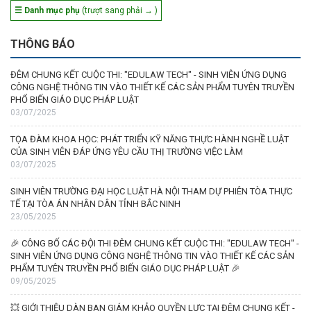
☰ Danh mục phụ
(trượt sang phải → )
THÔNG BÁO
ĐÊM CHUNG KẾT CUỘC THI: "EDULAW TECH" - SINH VIÊN ỨNG DỤNG
CÔNG NGHỆ THÔNG TIN VÀO THIẾT KẾ CÁC SẢN PHẨM TUYÊN TRUYỀN
PHỔ BIẾN GIÁO DỤC PHÁP LUẬT
03/07/2025
TỌA ĐÀM KHOA HỌC: PHÁT TRIỂN KỸ NĂNG THỰC HÀNH NGHỀ LUẬT
CỦA SINH VIÊN ĐÁP ỨNG YÊU CẦU THỊ TRƯỜNG VIỆC LÀM
03/07/2025
SINH VIÊN TRƯỜNG ĐẠI HỌC LUẬT HÀ NỘI THAM DỰ PHIÊN TÒA THỰC
TẾ TẠI TÒA ÁN NHÂN DÂN TỈNH BẮC NINH
23/05/2025
🎉 CÔNG BỐ CÁC ĐỘI THI ĐÊM CHUNG KẾT CUỘC THI: "EDULAW TECH" -
SINH VIÊN ỨNG DỤNG CÔNG NGHỆ THÔNG TIN VÀO THIẾT KẾ CÁC SẢN
PHẨM TUYÊN TRUYỀN PHỔ BIẾN GIÁO DỤC PHÁP LUẬT 🎉
09/05/2025
💥 GIỚI THIỆU DÀN BAN GIÁM KHẢO QUYỀN LỰC TẠI ĐÊM CHUNG KẾT -