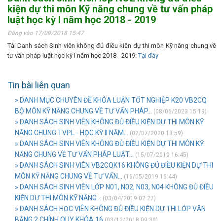
kiện dự thi môn Kỹ năng chung về tư vấn pháp
luật học kỳ I năm học 2018 - 2019
Đăng vào 17/09/2018 15:47
Tải Danh sách Sinh viên không đủ điều kiện dự thi môn Kỹ năng chung về
tư vấn pháp luật học kỳ I năm học 2018 - 2019:
Tại đây
Tin bài liên quan
» DANH MỤC CHUYÊN ĐỀ KHÓA LUẬN TỐT NGHIỆP K20 VB2CQ
BỘ MÔN KỸ NĂNG CHUNG VỀ TƯ VẤN PHÁP...
(08/06/2023 15:19)
» DANH SÁCH SINH VIÊN KHÔNG ĐỦ ĐIỀU KIỆN DỰ THI MÔN KỸ
NĂNG CHUNG TVPL - HỌC KỲ II NĂM...
(02/07/2020 13:59)
» DANH SÁCH SINH VIÊN KHÔNG ĐỦ ĐIỀU KIỆN DỰ THI MÔN KỸ
NĂNG CHUNG VỀ TƯ VẤN PHÁP LUẬT...
(15/07/2019 16:45)
» DANH SÁCH SINH VIÊN VB2CQK16 KHÔNG ĐỦ ĐIỀU KIỆN DỰ THI
MÔN KỸ NĂNG CHUNG VỀ TƯ VẤN...
(16/05/2019 16:44)
» DANH SÁCH SINH VIÊN LỚP N01, N02, N03, N04 KHÔNG ĐỦ ĐIỀU
KIỆN DỰ THI MÔN KỸ NĂNG...
(03/04/2019 02:27)
» DANH SÁCH HỌC VIÊN KHÔNG ĐỦ ĐIỀU KIỆN DỰ THI LỚP VĂN
BẰNG 2 CHÍNH QUY KHÓA 16
(03/12/2018 09:39)