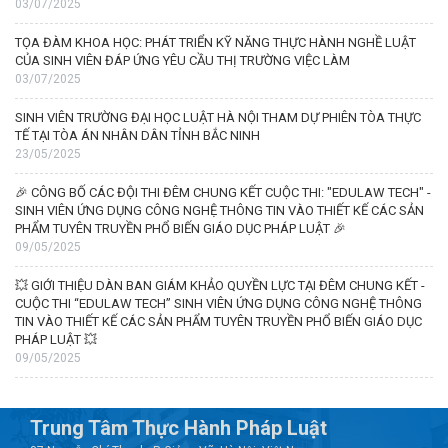
03/07/2025
TỌA ĐÀM KHOA HỌC: PHÁT TRIỂN KỸ NĂNG THỰC HÀNH NGHỀ LUẬT
CỦA SINH VIÊN ĐÁP ỨNG YÊU CẦU THỊ TRƯỜNG VIỆC LÀM
03/07/2025
SINH VIÊN TRƯỜNG ĐẠI HỌC LUẬT HÀ NỘI THAM DỰ PHIÊN TÒA THỰC
TẾ TẠI TÒA ÁN NHÂN DÂN TỈNH BẮC NINH
23/05/2025
🎉 CÔNG BỐ CÁC ĐỘI THI ĐÊM CHUNG KẾT CUỘC THI: "EDULAW TECH" -
SINH VIÊN ỨNG DỤNG CÔNG NGHỆ THÔNG TIN VÀO THIẾT KẾ CÁC SẢN
PHẨM TUYÊN TRUYỀN PHỔ BIẾN GIÁO DỤC PHÁP LUẬT 🎉
09/05/2025
💥 GIỚI THIỆU DÀN BAN GIÁM KHẢO QUYỀN LỰC TẠI ĐÊM CHUNG KẾT -
CUỘC THI “EDULAW TECH” SINH VIÊN ỨNG DỤNG CÔNG NGHỆ THÔNG
TIN VÀO THIẾT KẾ CÁC SẢN PHẨM TUYÊN TRUYỀN PHỔ BIẾN GIÁO DỤC
PHÁP LUẬT 💥
09/05/2025
Trung Tâm Thực Hành Pháp Luật