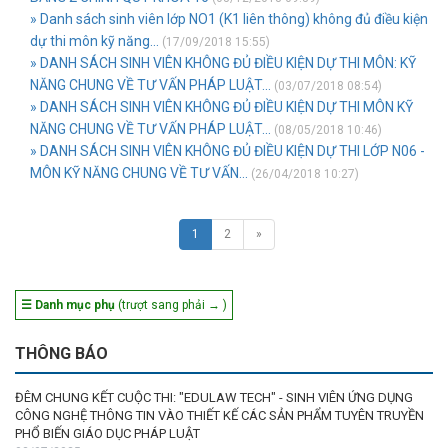
» Danh sách sinh viên lớp NO1 (K1 liên thông) không đủ điều kiện
dự thi môn kỹ năng...
(17/09/2018 15:55)
» DANH SÁCH SINH VIÊN KHÔNG ĐỦ ĐIỀU KIỆN DỰ THI MÔN: KỸ
NĂNG CHUNG VỀ TƯ VẤN PHÁP LUẬT...
(03/07/2018 08:54)
» DANH SÁCH SINH VIÊN KHÔNG ĐỦ ĐIỀU KIỆN DỰ THI MÔN KỸ
NĂNG CHUNG VỀ TƯ VẤN PHÁP LUẬT...
(08/05/2018 10:46)
» DANH SÁCH SINH VIÊN KHÔNG ĐỦ ĐIỀU KIỆN DỰ THI LỚP N06 -
MÔN KỸ NĂNG CHUNG VỀ TƯ VẤN...
(26/04/2018 10:27)
1
2
»
☰ Danh mục phụ
(trượt sang phải → )
THÔNG BÁO
ĐÊM CHUNG KẾT CUỘC THI: "EDULAW TECH" - SINH VIÊN ỨNG DỤNG
CÔNG NGHỆ THÔNG TIN VÀO THIẾT KẾ CÁC SẢN PHẨM TUYÊN TRUYỀN
PHỔ BIẾN GIÁO DỤC PHÁP LUẬT