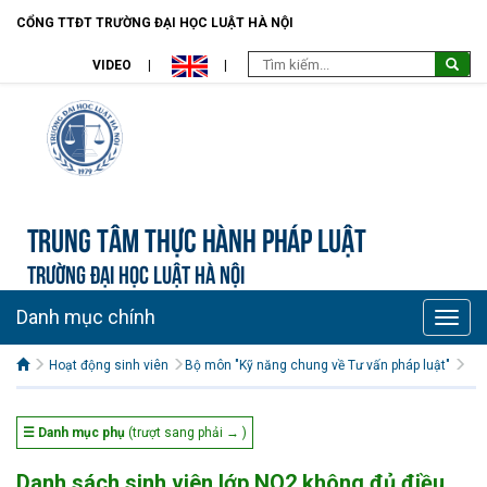
CỔNG TTĐT TRƯỜNG ĐẠI HỌC LUẬT HÀ NỘI
VIDEO
Trung tâm Thực hành pháp luật
TRƯỜNG ĐẠI HỌC LUẬT HÀ NỘI
Danh mục chính
Toggle
naviga
Hoạt động sinh viên
Bộ môn "Kỹ năng chung về Tư vấn pháp luật"
☰ Danh mục phụ
(trượt sang phải → )
Danh sách sinh viên lớp NO2 không đủ điều