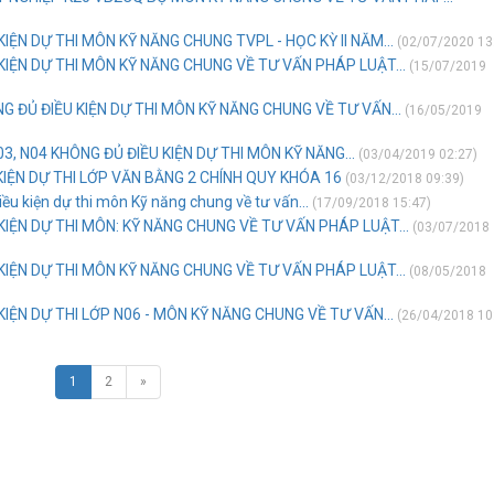
IỆN DỰ THI MÔN KỸ NĂNG CHUNG TVPL - HỌC KỲ II NĂM...
(02/07/2020 13
KIỆN DỰ THI MÔN KỸ NĂNG CHUNG VỀ TƯ VẤN PHÁP LUẬT...
(15/07/2019
 ĐỦ ĐIỀU KIỆN DỰ THI MÔN KỸ NĂNG CHUNG VỀ TƯ VẤN...
(16/05/2019
03, N04 KHÔNG ĐỦ ĐIỀU KIỆN DỰ THI MÔN KỸ NĂNG...
(03/04/2019 02:27)
KIỆN DỰ THI LỚP VĂN BẰNG 2 CHÍNH QUY KHÓA 16
(03/12/2018 09:39)
ều kiện dự thi môn Kỹ năng chung về tư vấn...
(17/09/2018 15:47)
KIỆN DỰ THI MÔN: KỸ NĂNG CHUNG VỀ TƯ VẤN PHÁP LUẬT...
(03/07/2018
KIỆN DỰ THI MÔN KỸ NĂNG CHUNG VỀ TƯ VẤN PHÁP LUẬT...
(08/05/2018
IỆN DỰ THI LỚP N06 - MÔN KỸ NĂNG CHUNG VỀ TƯ VẤN...
(26/04/2018 10
1
2
»