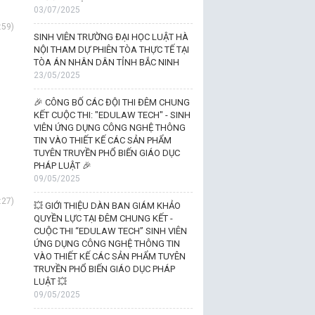
03/07/2025
:59)
SINH VIÊN TRƯỜNG ĐẠI HỌC LUẬT HÀ
NỘI THAM DỰ PHIÊN TÒA THỰC TẾ TẠI
TÒA ÁN NHÂN DÂN TỈNH BẮC NINH
23/05/2025
🎉 CÔNG BỐ CÁC ĐỘI THI ĐÊM CHUNG
KẾT CUỘC THI: "EDULAW TECH" - SINH
VIÊN ỨNG DỤNG CÔNG NGHỆ THÔNG
TIN VÀO THIẾT KẾ CÁC SẢN PHẨM
TUYÊN TRUYỀN PHỔ BIẾN GIÁO DỤC
PHÁP LUẬT 🎉
09/05/2025
:27)
💥 GIỚI THIỆU DÀN BAN GIÁM KHẢO
QUYỀN LỰC TẠI ĐÊM CHUNG KẾT -
CUỘC THI “EDULAW TECH” SINH VIÊN
ỨNG DỤNG CÔNG NGHỆ THÔNG TIN
VÀO THIẾT KẾ CÁC SẢN PHẨM TUYÊN
TRUYỀN PHỔ BIẾN GIÁO DỤC PHÁP
LUẬT 💥
09/05/2025