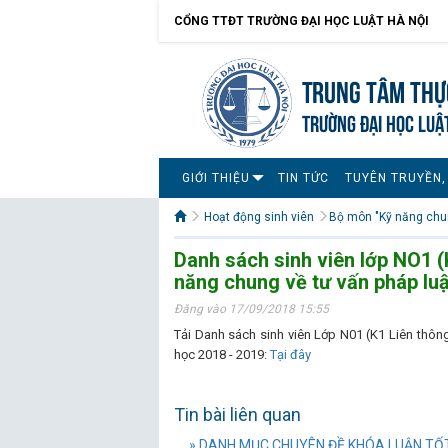
CỔNG TTĐT TRƯỜNG ĐẠI HỌC LUẬT HÀ NỘI
Trung tâm Thự
TRƯỜNG ĐẠI HỌC LUẬ
GIỚI THIỆU
TIN TỨC
TUYÊN TRUYỀN,
Hoạt động sinh viên
Bộ môn "Kỹ năng chun
Danh sách sinh viên lớp NO1 (
năng chung về tư vấn pháp luậ
Đăng vào 17/09/2018 15:55
Tải Danh sách sinh viên Lớp N01 (K1 Liên thôn
học 2018 - 2019:
Tại đây
Tin bài liên quan
» DANH MỤC CHUYÊN ĐỀ KHÓA LUẬN TỐT