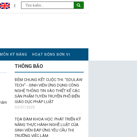
 MÔN KỸ NĂNG
HOẠT ĐỘNG ĐƠN VỊ
THÔNG BÁO
ĐÊM CHUNG KẾT CUỘC THI: "EDULAW
TECH" - SINH VIÊN ỨNG DỤNG CÔNG
NGHỆ THÔNG TIN VÀO THIẾT KẾ CÁC
SẢN PHẨM TUYÊN TRUYỀN PHỔ BIẾN
GIÁO DỤC PHÁP LUẬT
 năm
03/07/2025
TỌA ĐÀM KHOA HỌC: PHÁT TRIỂN KỸ
NĂNG THỰC HÀNH NGHỀ LUẬT CỦA
SINH VIÊN ĐÁP ỨNG YÊU CẦU THỊ
TRƯỜNG VIỆC LÀM