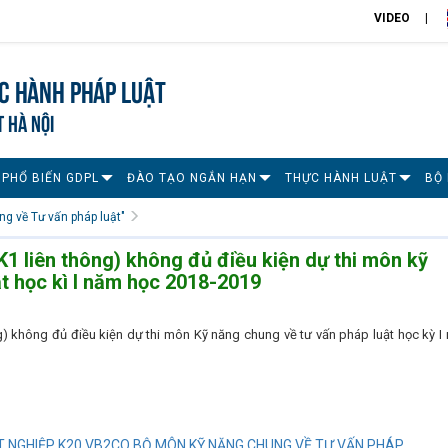
VIDEO
c hành pháp luật
T HÀ NỘI
 PHỔ BIẾN GDPL
ĐÀO TẠO NGẮN HẠN
THỰC HÀNH LUẬT
BỘ
g về Tư vấn pháp luật"
K1 liên thông) không đủ điều kiện dự thi môn kỹ
t học kì I năm học 2018-2019
g) không đủ điều kiện dự thi môn Kỹ năng chung về tư vấn pháp luật học kỳ I
 NGHIỆP K20 VB2CQ BỘ MÔN KỸ NĂNG CHUNG VỀ TƯ VẤN PHÁP...