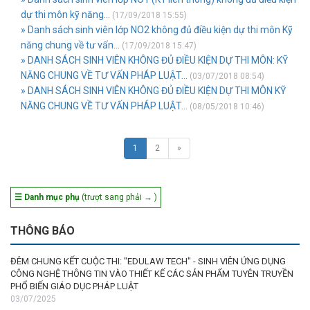
dự thi môn kỹ năng...
(17/09/2018 15:55)
» Danh sách sinh viên lớp NO2 không đủ điều kiện dự thi môn Kỹ
năng chung về tư vấn...
(17/09/2018 15:47)
» DANH SÁCH SINH VIÊN KHÔNG ĐỦ ĐIỀU KIỆN DỰ THI MÔN: KỸ
NĂNG CHUNG VỀ TƯ VẤN PHÁP LUẬT...
(03/07/2018 08:54)
» DANH SÁCH SINH VIÊN KHÔNG ĐỦ ĐIỀU KIỆN DỰ THI MÔN KỸ
NĂNG CHUNG VỀ TƯ VẤN PHÁP LUẬT...
(08/05/2018 10:46)
1
2
»
☰ Danh mục phụ
(trượt sang phải → )
THÔNG BÁO
ĐÊM CHUNG KẾT CUỘC THI: "EDULAW TECH" - SINH VIÊN ỨNG DỤNG
CÔNG NGHỆ THÔNG TIN VÀO THIẾT KẾ CÁC SẢN PHẨM TUYÊN TRUYỀN
PHỔ BIẾN GIÁO DỤC PHÁP LUẬT
03/07/2025