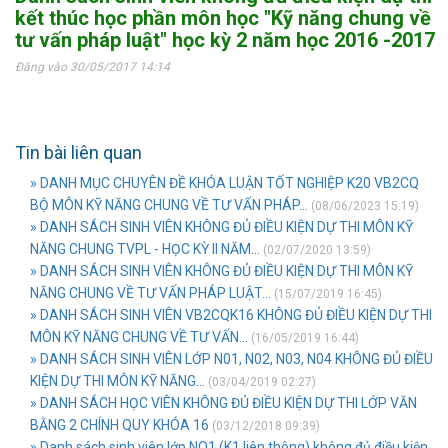
kết thúc học phần môn học "Kỹ năng chung về
tư vấn pháp luật" học kỳ 2 năm học 2016 -2017
Đăng vào 30/05/2017 14:14
Tin bài liên quan
» DANH MỤC CHUYÊN ĐỀ KHÓA LUẬN TỐT NGHIỆP K20 VB2CQ
BỘ MÔN KỸ NĂNG CHUNG VỀ TƯ VẤN PHÁP...
(08/06/2023 15:19)
» DANH SÁCH SINH VIÊN KHÔNG ĐỦ ĐIỀU KIỆN DỰ THI MÔN KỸ
NĂNG CHUNG TVPL - HỌC KỲ II NĂM...
(02/07/2020 13:59)
» DANH SÁCH SINH VIÊN KHÔNG ĐỦ ĐIỀU KIỆN DỰ THI MÔN KỸ
NĂNG CHUNG VỀ TƯ VẤN PHÁP LUẬT...
(15/07/2019 16:45)
» DANH SÁCH SINH VIÊN VB2CQK16 KHÔNG ĐỦ ĐIỀU KIỆN DỰ THI
MÔN KỸ NĂNG CHUNG VỀ TƯ VẤN...
(16/05/2019 16:44)
» DANH SÁCH SINH VIÊN LỚP N01, N02, N03, N04 KHÔNG ĐỦ ĐIỀU
KIỆN DỰ THI MÔN KỸ NĂNG...
(03/04/2019 02:27)
» DANH SÁCH HỌC VIÊN KHÔNG ĐỦ ĐIỀU KIỆN DỰ THI LỚP VĂN
BẰNG 2 CHÍNH QUY KHÓA 16
(03/12/2018 09:39)
» Danh sách sinh viên lớp NO1 (K1 liên thông) không đủ điều kiện