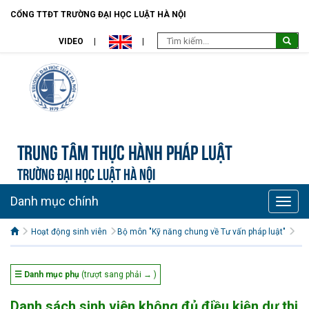
CỔNG TTĐT TRƯỜNG ĐẠI HỌC LUẬT HÀ NỘI
VIDEO
Trung tâm Thực hành pháp luật
TRƯỜNG ĐẠI HỌC LUẬT HÀ NỘI
Danh mục chính
Toggle
naviga
Hoạt động sinh viên
Bộ môn "Kỹ năng chung về Tư vấn pháp luật"
☰ Danh mục phụ
(trượt sang phải → )
Danh sách sinh viên không đủ điều kiện dự thi