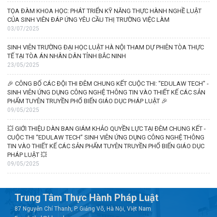
TỌA ĐÀM KHOA HỌC: PHÁT TRIỂN KỸ NĂNG THỰC HÀNH NGHỀ LUẬT
CỦA SINH VIÊN ĐÁP ỨNG YÊU CẦU THỊ TRƯỜNG VIỆC LÀM
03/07/2025
SINH VIÊN TRƯỜNG ĐẠI HỌC LUẬT HÀ NỘI THAM DỰ PHIÊN TÒA THỰC
TẾ TẠI TÒA ÁN NHÂN DÂN TỈNH BẮC NINH
23/05/2025
🎉 CÔNG BỐ CÁC ĐỘI THI ĐÊM CHUNG KẾT CUỘC THI: "EDULAW TECH" -
SINH VIÊN ỨNG DỤNG CÔNG NGHỆ THÔNG TIN VÀO THIẾT KẾ CÁC SẢN
PHẨM TUYÊN TRUYỀN PHỔ BIẾN GIÁO DỤC PHÁP LUẬT 🎉
09/05/2025
💥 GIỚI THIỆU DÀN BAN GIÁM KHẢO QUYỀN LỰC TẠI ĐÊM CHUNG KẾT -
CUỘC THI “EDULAW TECH” SINH VIÊN ỨNG DỤNG CÔNG NGHỆ THÔNG
TIN VÀO THIẾT KẾ CÁC SẢN PHẨM TUYÊN TRUYỀN PHỔ BIẾN GIÁO DỤC
PHÁP LUẬT 💥
09/05/2025
Trung Tâm Thực Hành Pháp Luật
87 Nguyễn Chí Thanh, P. Giảng Võ, Hà Nội, Việt Nam