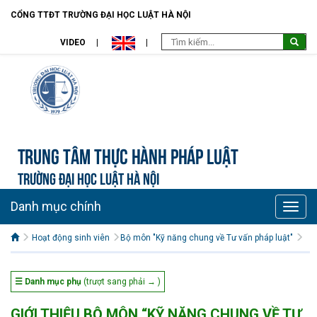
CỔNG TTĐT TRƯỜNG ĐẠI HỌC LUẬT HÀ NỘI
VIDEO
Trung tâm Thực hành pháp luật
TRƯỜNG ĐẠI HỌC LUẬT HÀ NỘI
Danh mục chính
Toggle
naviga
Hoạt động sinh viên
Bộ môn "Kỹ năng chung về Tư vấn pháp luật"
☰ Danh mục phụ
(trượt sang phải → )
GIỚI THIỆU BỘ MÔN “KỸ NĂNG CHUNG VỀ TƯ