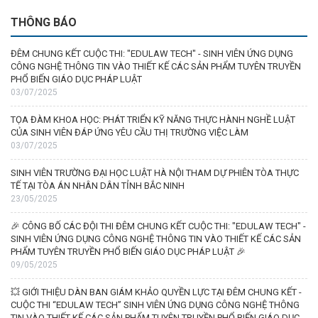
THÔNG BÁO
ĐÊM CHUNG KẾT CUỘC THI: "EDULAW TECH" - SINH VIÊN ỨNG DỤNG
CÔNG NGHỆ THÔNG TIN VÀO THIẾT KẾ CÁC SẢN PHẨM TUYÊN TRUYỀN
PHỔ BIẾN GIÁO DỤC PHÁP LUẬT
03/07/2025
TỌA ĐÀM KHOA HỌC: PHÁT TRIỂN KỸ NĂNG THỰC HÀNH NGHỀ LUẬT
CỦA SINH VIÊN ĐÁP ỨNG YÊU CẦU THỊ TRƯỜNG VIỆC LÀM
03/07/2025
SINH VIÊN TRƯỜNG ĐẠI HỌC LUẬT HÀ NỘI THAM DỰ PHIÊN TÒA THỰC
TẾ TẠI TÒA ÁN NHÂN DÂN TỈNH BẮC NINH
23/05/2025
🎉 CÔNG BỐ CÁC ĐỘI THI ĐÊM CHUNG KẾT CUỘC THI: "EDULAW TECH" -
SINH VIÊN ỨNG DỤNG CÔNG NGHỆ THÔNG TIN VÀO THIẾT KẾ CÁC SẢN
PHẨM TUYÊN TRUYỀN PHỔ BIẾN GIÁO DỤC PHÁP LUẬT 🎉
09/05/2025
💥 GIỚI THIỆU DÀN BAN GIÁM KHẢO QUYỀN LỰC TẠI ĐÊM CHUNG KẾT -
CUỘC THI “EDULAW TECH” SINH VIÊN ỨNG DỤNG CÔNG NGHỆ THÔNG
TIN VÀO THIẾT KẾ CÁC SẢN PHẨM TUYÊN TRUYỀN PHỔ BIẾN GIÁO DỤC