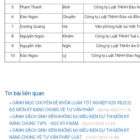
5
Phạm Thanh
Bình
Công ty Luật TNHH Bảo 
6
Đào Ngọc
Chuyền
Công ty Luật TNHH Đào và đồn
7
Dương Quang
Hà
Văn phòng luật sư Việt Tr
8
Nguyễn Ngọc
Khiêm
Công ty Luật TNHH Tuệ 
9
Nguyễn Văn
Nghi
Công ty Luật TNHH An 
10
Đào Ngọc
Lý
Công ty Luật TNHH Đào Ng
Tin bài liên quan
» DANH MỤC CHUYÊN ĐỀ KHÓA LUẬN TỐT NGHIỆP K20 VB2CQ
BỘ MÔN KỸ NĂNG CHUNG VỀ TƯ VẤN PHÁP...
(08/06/2023 15:19)
» DANH SÁCH SINH VIÊN KHÔNG ĐỦ ĐIỀU KIỆN DỰ THI MÔN KỸ
NĂNG CHUNG TVPL - HỌC KỲ II NĂM...
(02/07/2020 13:59)
» DANH SÁCH SINH VIÊN KHÔNG ĐỦ ĐIỀU KIỆN DỰ THI MÔN KỸ
NĂNG CHUNG VỀ TƯ VẤN PHÁP LUẬT...
(15/07/2019 16:45)