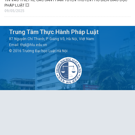
PHÁP LUẬT 💥
09/05/2025
Trung Tâm Thực Hành Pháp Luật
87 Nguyễn Chí Thanh, P. Giảng Võ, Hà Nội, Việt Nam
Email: thpl@hlu.edu.vn
© 2016 Trường Đại học Luật Hà Nội