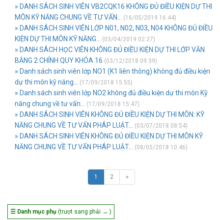
» DANH SÁCH SINH VIÊN VB2CQK16 KHÔNG ĐỦ ĐIỀU KIỆN DỰ THI
MÔN KỸ NĂNG CHUNG VỀ TƯ VẤN...
(16/05/2019 16:44)
» DANH SÁCH SINH VIÊN LỚP N01, N02, N03, N04 KHÔNG ĐỦ ĐIỀU
KIỆN DỰ THI MÔN KỸ NĂNG...
(03/04/2019 02:27)
» DANH SÁCH HỌC VIÊN KHÔNG ĐỦ ĐIỀU KIỆN DỰ THI LỚP VĂN
BẰNG 2 CHÍNH QUY KHÓA 16
(03/12/2018 09:39)
» Danh sách sinh viên lớp NO1 (K1 liên thông) không đủ điều kiện
dự thi môn kỹ năng...
(17/09/2018 15:55)
» Danh sách sinh viên lớp NO2 không đủ điều kiện dự thi môn Kỹ
năng chung về tư vấn...
(17/09/2018 15:47)
» DANH SÁCH SINH VIÊN KHÔNG ĐỦ ĐIỀU KIỆN DỰ THI MÔN: KỸ
NĂNG CHUNG VỀ TƯ VẤN PHÁP LUẬT...
(03/07/2018 08:54)
» DANH SÁCH SINH VIÊN KHÔNG ĐỦ ĐIỀU KIỆN DỰ THI MÔN KỸ
NĂNG CHUNG VỀ TƯ VẤN PHÁP LUẬT...
(08/05/2018 10:46)
1
2
»
☰ Danh mục phụ
(trượt sang phải → )