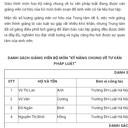
Giáo trình môn học Kỹ năng chung về tư vấn pháp luật đang được cán
giảng viên cơ hữu của bô môn biên soạn để sinh viên có tài liệu học tập.
Mặc dù số lượng giảng viên cơ hữu của Trung tâm rất ít, việc mời giảng
viên thỉnh giảng là các luật sư gặp rất nhiều khó khăn, nhưng Trung tâm
đã cố gắng điều phối lịch giảng để đảm bảo các lớp giảng đều được diễn
ra đầy đủ, nghiêm túc đạt chất lượng và ngày càng thu hút được sự quan
tâm của sinh viên.
DANH SÁCH GIẢNG VIÊN BỘ MÔN “KỸ NĂNG CHUNG VỀ TƯ VẤN
PHÁP LUẬT”
DANH S
STT
HỌ VÀ TÊN
Đơn vị công tác
1
Vũ Thị Lan
Anh
Trường ĐH Luật Hà Nộ
2
Vũ Văn
Cương
Trường ĐH Luật Hà Nộ
3
Đỗ Ngân
Bình
Trường ĐH Luật Hà Nộ
4
Nguyễn Thị Bích
Hồng
Trường ĐH Luật Hà Nộ
DANH SÁC