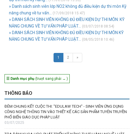
(17/09/2018 15:55)
» Danh sách sinh viên lớp NO2 không đủ điều kiện dự thi môn Kỹ
năng chung về tư vấn...
(17/09/2018 15:47)
» DANH SÁCH SINH VIÊN KHÔNG ĐỦ ĐIỀU KIỆN DỰ THI MÔN: KỸ
NĂNG CHUNG VỀ TƯ VẤN PHÁP LUẬT...
(03/07/2018 08:54)
» DANH SÁCH SINH VIÊN KHÔNG ĐỦ ĐIỀU KIỆN DỰ THI MÔN KỸ
NĂNG CHUNG VỀ TƯ VẤN PHÁP LUẬT...
(08/05/2018 10:46)
1
2
»
☰ Danh mục phụ
(trượt sang phải → )
THÔNG BÁO
ĐÊM CHUNG KẾT CUỘC THI: "EDULAW TECH" - SINH VIÊN ỨNG DỤNG
CÔNG NGHỆ THÔNG TIN VÀO THIẾT KẾ CÁC SẢN PHẨM TUYÊN TRUYỀN
PHỔ BIẾN GIÁO DỤC PHÁP LUẬT
03/07/2025