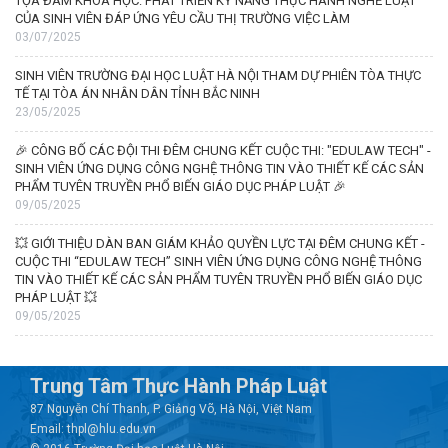
TỌA ĐÀM KHOA HỌC: PHÁT TRIỂN KỸ NĂNG THỰC HÀNH NGHỀ LUẬT
CỦA SINH VIÊN ĐÁP ỨNG YÊU CẦU THỊ TRƯỜNG VIỆC LÀM
03/07/2025
SINH VIÊN TRƯỜNG ĐẠI HỌC LUẬT HÀ NỘI THAM DỰ PHIÊN TÒA THỰC
TẾ TẠI TÒA ÁN NHÂN DÂN TỈNH BẮC NINH
23/05/2025
🎉 CÔNG BỐ CÁC ĐỘI THI ĐÊM CHUNG KẾT CUỘC THI: "EDULAW TECH" -
SINH VIÊN ỨNG DỤNG CÔNG NGHỆ THÔNG TIN VÀO THIẾT KẾ CÁC SẢN
PHẨM TUYÊN TRUYỀN PHỔ BIẾN GIÁO DỤC PHÁP LUẬT 🎉
09/05/2025
💥 GIỚI THIỆU DÀN BAN GIÁM KHẢO QUYỀN LỰC TẠI ĐÊM CHUNG KẾT -
CUỘC THI “EDULAW TECH” SINH VIÊN ỨNG DỤNG CÔNG NGHỆ THÔNG
TIN VÀO THIẾT KẾ CÁC SẢN PHẨM TUYÊN TRUYỀN PHỔ BIẾN GIÁO DỤC
PHÁP LUẬT 💥
09/05/2025
Trung Tâm Thực Hành Pháp Luật
87 Nguyễn Chí Thanh, P. Giảng Võ, Hà Nội, Việt Nam
Email: thpl@hlu.edu.vn