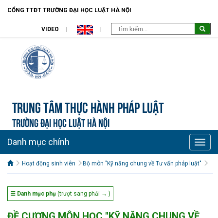
CỔNG TTĐT TRƯỜNG ĐẠI HỌC LUẬT HÀ NỘI
VIDEO
Trung tâm Thực hành pháp luật
TRƯỜNG ĐẠI HỌC LUẬT HÀ NỘI
Danh mục chính
Toggle
naviga
Hoạt động sinh viên
Bộ môn "Kỹ năng chung về Tư vấn pháp luật"
☰ Danh mục phụ
(trượt sang phải → )
ĐỀ CƯƠNG MÔN HỌC "KỸ NĂNG CHUNG VỀ