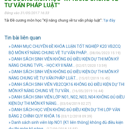
TƯ VẤN PHÁP LUẬT"
Đăng vào 31/05/2017 16:33
Tải Đề cương môn học "Kỹ năng chung về tư vấn pháp luật":
Tại đây
Tin bài liên quan
» DANH MỤC CHUYÊN ĐỀ KHÓA LUẬN TỐT NGHIỆP K20 VB2CQ
BỘ MÔN KỸ NĂNG CHUNG VỀ TƯ VẤN PHÁP...
(08/06/2023 15:19)
» DANH SÁCH SINH VIÊN KHÔNG ĐỦ ĐIỀU KIỆN DỰ THI MÔN KỸ
NĂNG CHUNG TVPL - HỌC KỲ II NĂM...
(02/07/2020 13:59)
» DANH SÁCH SINH VIÊN KHÔNG ĐỦ ĐIỀU KIỆN DỰ THI MÔN KỸ
NĂNG CHUNG VỀ TƯ VẤN PHÁP LUẬT...
(15/07/2019 16:45)
» DANH SÁCH SINH VIÊN VB2CQK16 KHÔNG ĐỦ ĐIỀU KIỆN DỰ THI
MÔN KỸ NĂNG CHUNG VỀ TƯ VẤN...
(16/05/2019 16:44)
» DANH SÁCH SINH VIÊN LỚP N01, N02, N03, N04 KHÔNG ĐỦ ĐIỀU
KIỆN DỰ THI MÔN KỸ NĂNG...
(03/04/2019 02:27)
» DANH SÁCH HỌC VIÊN KHÔNG ĐỦ ĐIỀU KIỆN DỰ THI LỚP VĂN
BẰNG 2 CHÍNH QUY KHÓA 16
(03/12/2018 09:39)
» Danh sách sinh viên lớp NO1 (K1 liên thông) không đủ điều kiện
dự thi môn kỹ năng...