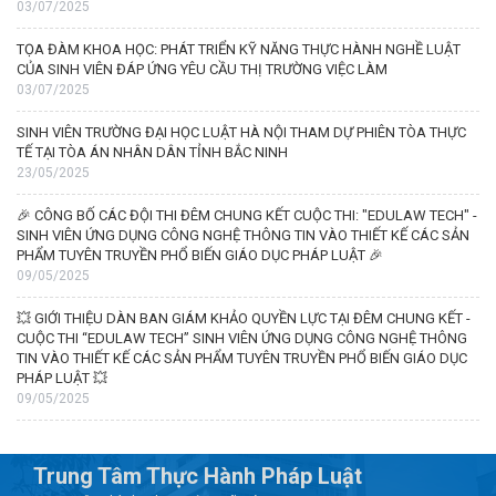
03/07/2025
TỌA ĐÀM KHOA HỌC: PHÁT TRIỂN KỸ NĂNG THỰC HÀNH NGHỀ LUẬT
CỦA SINH VIÊN ĐÁP ỨNG YÊU CẦU THỊ TRƯỜNG VIỆC LÀM
03/07/2025
SINH VIÊN TRƯỜNG ĐẠI HỌC LUẬT HÀ NỘI THAM DỰ PHIÊN TÒA THỰC
TẾ TẠI TÒA ÁN NHÂN DÂN TỈNH BẮC NINH
23/05/2025
🎉 CÔNG BỐ CÁC ĐỘI THI ĐÊM CHUNG KẾT CUỘC THI: "EDULAW TECH" -
SINH VIÊN ỨNG DỤNG CÔNG NGHỆ THÔNG TIN VÀO THIẾT KẾ CÁC SẢN
PHẨM TUYÊN TRUYỀN PHỔ BIẾN GIÁO DỤC PHÁP LUẬT 🎉
09/05/2025
💥 GIỚI THIỆU DÀN BAN GIÁM KHẢO QUYỀN LỰC TẠI ĐÊM CHUNG KẾT -
CUỘC THI “EDULAW TECH” SINH VIÊN ỨNG DỤNG CÔNG NGHỆ THÔNG
TIN VÀO THIẾT KẾ CÁC SẢN PHẨM TUYÊN TRUYỀN PHỔ BIẾN GIÁO DỤC
PHÁP LUẬT 💥
09/05/2025
Trung Tâm Thực Hành Pháp Luật