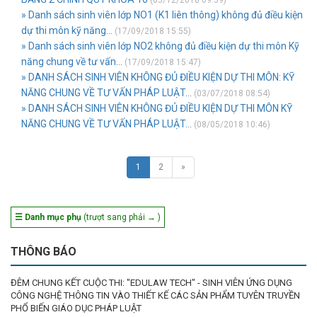
(03/12/2018 09:39)
» Danh sách sinh viên lớp NO1 (K1 liên thông) không đủ điều kiện
dự thi môn kỹ năng...
(17/09/2018 15:55)
» Danh sách sinh viên lớp NO2 không đủ điều kiện dự thi môn Kỹ
năng chung về tư vấn...
(17/09/2018 15:47)
» DANH SÁCH SINH VIÊN KHÔNG ĐỦ ĐIỀU KIỆN DỰ THI MÔN: KỸ
NĂNG CHUNG VỀ TƯ VẤN PHÁP LUẬT...
(03/07/2018 08:54)
» DANH SÁCH SINH VIÊN KHÔNG ĐỦ ĐIỀU KIỆN DỰ THI MÔN KỸ
NĂNG CHUNG VỀ TƯ VẤN PHÁP LUẬT...
(08/05/2018 10:46)
1
2
»
☰ Danh mục phụ
(trượt sang phải → )
THÔNG BÁO
ĐÊM CHUNG KẾT CUỘC THI: "EDULAW TECH" - SINH VIÊN ỨNG DỤNG
CÔNG NGHỆ THÔNG TIN VÀO THIẾT KẾ CÁC SẢN PHẨM TUYÊN TRUYỀN
PHỔ BIẾN GIÁO DỤC PHÁP LUẬT