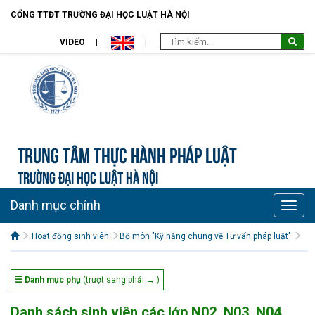
CỔNG TTĐT TRƯỜNG ĐẠI HỌC LUẬT HÀ NỘI
VIDEO
Trung tâm Thực hành pháp luật
TRƯỜNG ĐẠI HỌC LUẬT HÀ NỘI
Danh mục chính
Toggle
naviga
Hoạt động sinh viên
Bộ môn "Kỹ năng chung về Tư vấn pháp luật"
☰ Danh mục phụ
(trượt sang phải → )
Danh sách sinh viên các lớp N02, N03, N04