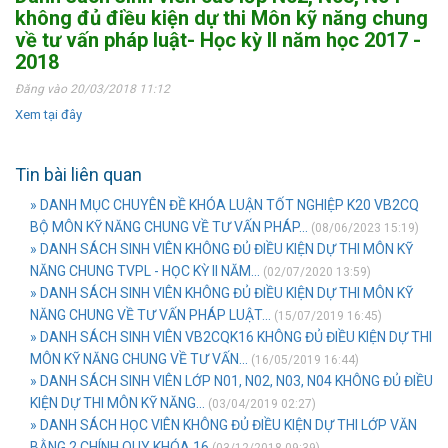
không đủ điều kiện dự thi Môn kỹ năng chung
về tư vấn pháp luật- Học kỳ II năm học 2017 -
2018
Đăng vào 20/03/2018 11:12
Xem tại đây
Tin bài liên quan
» DANH MỤC CHUYÊN ĐỀ KHÓA LUẬN TỐT NGHIỆP K20 VB2CQ
BỘ MÔN KỸ NĂNG CHUNG VỀ TƯ VẤN PHÁP...
(08/06/2023 15:19)
» DANH SÁCH SINH VIÊN KHÔNG ĐỦ ĐIỀU KIỆN DỰ THI MÔN KỸ
NĂNG CHUNG TVPL - HỌC KỲ II NĂM...
(02/07/2020 13:59)
» DANH SÁCH SINH VIÊN KHÔNG ĐỦ ĐIỀU KIỆN DỰ THI MÔN KỸ
NĂNG CHUNG VỀ TƯ VẤN PHÁP LUẬT...
(15/07/2019 16:45)
» DANH SÁCH SINH VIÊN VB2CQK16 KHÔNG ĐỦ ĐIỀU KIỆN DỰ THI
MÔN KỸ NĂNG CHUNG VỀ TƯ VẤN...
(16/05/2019 16:44)
» DANH SÁCH SINH VIÊN LỚP N01, N02, N03, N04 KHÔNG ĐỦ ĐIỀU
KIỆN DỰ THI MÔN KỸ NĂNG...
(03/04/2019 02:27)
» DANH SÁCH HỌC VIÊN KHÔNG ĐỦ ĐIỀU KIỆN DỰ THI LỚP VĂN
BẰNG 2 CHÍNH QUY KHÓA 16