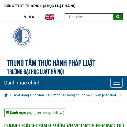
CỔNG TTĐT TRƯỜNG ĐẠI HỌC LUẬT HÀ NỘI
VIDEO
Trung tâm Thực hành pháp luật
TRƯỜNG ĐẠI HỌC LUẬT HÀ NỘI
Danh mục chính
Toggle
naviga
Hoạt động sinh viên
Bộ môn "Kỹ năng chung về Tư vấn pháp luật"
☰ Danh mục phụ
(trượt sang phải → )
DANH SÁCH SINH VIÊN VB2CQK16 KHÔNG ĐỦ