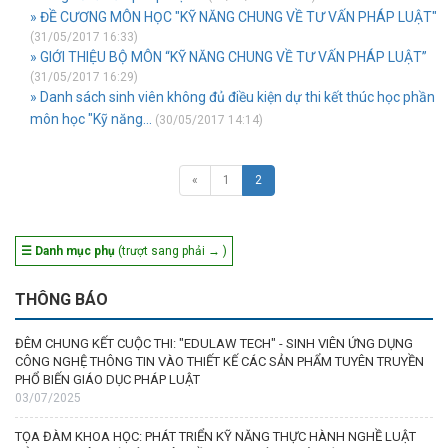
» ĐỀ CƯƠNG MÔN HỌC "KỸ NĂNG CHUNG VỀ TƯ VẤN PHÁP LUẬT"
(31/05/2017 16:33)
» GIỚI THIỆU BỘ MÔN “KỸ NĂNG CHUNG VỀ TƯ VẤN PHÁP LUẬT”
(31/05/2017 16:29)
» Danh sách sinh viên không đủ điều kiện dự thi kết thúc học phần
môn học "Kỹ năng...
(30/05/2017 14:14)
«
1
2
☰ Danh mục phụ
(trượt sang phải → )
THÔNG BÁO
ĐÊM CHUNG KẾT CUỘC THI: "EDULAW TECH" - SINH VIÊN ỨNG DỤNG
CÔNG NGHỆ THÔNG TIN VÀO THIẾT KẾ CÁC SẢN PHẨM TUYÊN TRUYỀN
PHỔ BIẾN GIÁO DỤC PHÁP LUẬT
03/07/2025
TỌA ĐÀM KHOA HỌC: PHÁT TRIỂN KỸ NĂNG THỰC HÀNH NGHỀ LUẬT