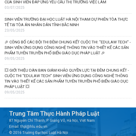
CỦA SINH VIÊN ĐÁP ỨNG YÊU CẦU THỊ TRƯỜNG VIỆC LÀM
03/07/2025
SINH VIÊN TRƯỜNG ĐẠI HỌC LUẬT HÀ NỘI THAM DỰ PHIÊN TÒA THỰC
TẾ TẠI TÒA ÁN NHÂN DÂN TỈNH BẮC NINH
23/05/2025
🎉 CÔNG BỐ CÁC ĐỘI THI ĐÊM CHUNG KẾT CUỘC THI: "EDULAW TECH" -
SINH VIÊN ỨNG DỤNG CÔNG NGHỆ THÔNG TIN VÀO THIẾT KẾ CÁC SẢN
PHẨM TUYÊN TRUYỀN PHỔ BIẾN GIÁO DỤC PHÁP LUẬT 🎉
09/05/2025
💥 GIỚI THIỆU DÀN BAN GIÁM KHẢO QUYỀN LỰC TẠI ĐÊM CHUNG KẾT -
CUỘC THI “EDULAW TECH” SINH VIÊN ỨNG DỤNG CÔNG NGHỆ THÔNG
TIN VÀO THIẾT KẾ CÁC SẢN PHẨM TUYÊN TRUYỀN PHỔ BIẾN GIÁO DỤC
PHÁP LUẬT 💥
09/05/2025
Trung Tâm Thực Hành Pháp Luật
87 Nguyễn Chí Thanh, P. Giảng Võ, Hà Nội, Việt Nam
Email: thpl@hlu.edu.vn
© 2016 Trường Đại học Luật Hà Nội