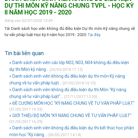
DỰ THI MÔN KỸ NĂNG CHUNG TVPL - HỌC KỲ
II NĂM HỌC 2019 - 2020
Đăng vào 02/07/2020 13:59
Tải Danh sách học viên không đủ điều kiện Dự thi môn Kỹ năng chung về
tư vấn pháp luật Học kỳ II năm học 2019 - 2020:
Tại đây.
Tin bài liên quan
» Danh sách sinh viên các lớp N02, N03, N04 không đủ điều kiện
dự thi Môn kỹ năng...
(20/03/2018 11:12)
» Danh sách sinh viên không đủ điều kiện dự thi môn Kỹ năng
chung về tư vấn pháp luật...
(01/02/2018 16:10)
» Danh sách sinh viên không đủ điều kiện dự thi Môn "Kỹ năng
chung về tư vấn pháp luật"...
(27/11/2017 13:55)
» ĐỀ CƯƠNG MÔN HỌC "KỸ NĂNG CHUNG VỀ TƯ VẤN PHÁP LUẬT"
(31/05/2017 16:33)
» GIỚI THIỆU BỘ MÔN “KỸ NĂNG CHUNG VỀ TƯ VẤN PHÁP LUẬT”
(31/05/2017 16:29)
» Danh sách sinh viên không đủ điều kiện dự thi kết thúc học phần
môn học "Kỹ năng...
(30/05/2017 14:14)