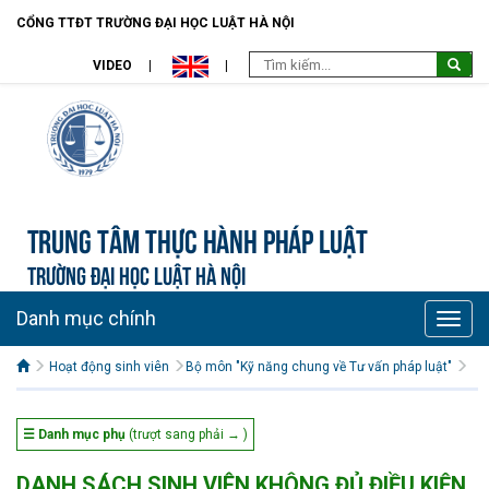
CỔNG TTĐT TRƯỜNG ĐẠI HỌC LUẬT HÀ NỘI
VIDEO
Trung tâm Thực hành pháp luật
TRƯỜNG ĐẠI HỌC LUẬT HÀ NỘI
Danh mục chính
Toggle
naviga
Hoạt động sinh viên
Bộ môn "Kỹ năng chung về Tư vấn pháp luật"
☰ Danh mục phụ
(trượt sang phải → )
DANH SÁCH SINH VIÊN KHÔNG ĐỦ ĐIỀU KIỆN