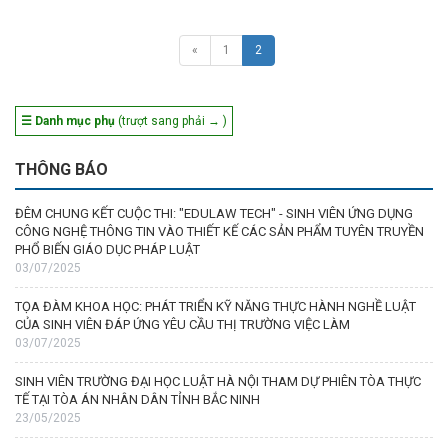
«
1
2
☰ Danh mục phụ
(trượt sang phải → )
THÔNG BÁO
ĐÊM CHUNG KẾT CUỘC THI: "EDULAW TECH" - SINH VIÊN ỨNG DỤNG
CÔNG NGHỆ THÔNG TIN VÀO THIẾT KẾ CÁC SẢN PHẨM TUYÊN TRUYỀN
PHỔ BIẾN GIÁO DỤC PHÁP LUẬT
03/07/2025
TỌA ĐÀM KHOA HỌC: PHÁT TRIỂN KỸ NĂNG THỰC HÀNH NGHỀ LUẬT
CỦA SINH VIÊN ĐÁP ỨNG YÊU CẦU THỊ TRƯỜNG VIỆC LÀM
03/07/2025
SINH VIÊN TRƯỜNG ĐẠI HỌC LUẬT HÀ NỘI THAM DỰ PHIÊN TÒA THỰC
TẾ TẠI TÒA ÁN NHÂN DÂN TỈNH BẮC NINH
23/05/2025